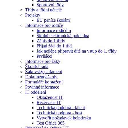
Sportovní třídy
Třídy a třídní učitelé
Projekty
EU peníze školám
Informace pro rodiče
Informace rodičům
Školní elektronická pokladna
Zápis do 1.třídy
Přijatí žáci do 1.tříd
Jak nejlépe připravit dítě na vstup do 1. třídy
Prvňáčci
Informace pro žáky
Školská rada
Žákovský parlament
Dokumenty školy
Formuláře ke stažení
Povinné informace
IT oddělení
Obsazenost IT
Rezervace IT
Technická podpora - klient
Technická podpora - host
Vytvořit požadavek helpdesku
Test Office 365