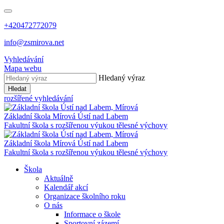
+420472772079
info@zsmirova.net
Vyhledávání
Mapa webu
Hledaný výraz
Hledat
rozšířené vyhledávání
Základní škola
Mírová
Ústí nad Labem
Fakultní škola s rozšířenou výukou tělesné výchovy
Základní škola
Mírová
Ústí nad Labem
Fakultní škola s rozšířenou výukou tělesné výchovy
Škola
Aktuálně
Kalendář akcí
Organizace školního roku
O nás
Informace o škole
Sportovní zázemí