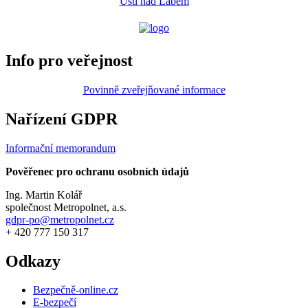
Ústí nad Labem
Info pro veřejnost
Povinně zveřejňované informace
Nařízení GDPR
Informační memorandum
Pověřenec pro ochranu osobních údajů
Ing. Martin Kolář
společnost Metropolnet, a.s.
gdpr-po@metropolnet.cz
+ 420 777 150 317
Odkazy
Bezpečně-online.cz
E-bezpečí