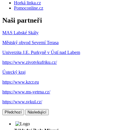
Horká linka.cz
Pomoconline.cz
Naši partneři
MAS Labské Skály
Městský obvod Severní Terasa
Univerzita J.E. Purkyně v Ústí nad Labem
https://www.zivotvkufriku.cz/
Ústecký kraj
https://www.kzcr.eu
https://www.ms-vetrna.cz/
https://www.svkul.cz/
Předchozí
Následující