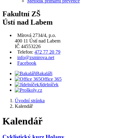
Metodik primární prevence
Fakultní ZŠ
Ústí nad Labem
Mírová 2734/4, p.o.
400 11 Ústí nad Labem
IČ 44553226
Telefon:
472 77 20 79
info@zsmirova.net
Facebook
Bakaláři
Office 365
Jídelníček
Úvodní stránka
Kalendář
Kalendář
Cyklistický kurz Holany