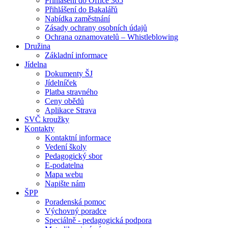
Přihlášení do Office 365
Přihlášení do Bakalářů
Nabídka zaměstnání
Zásady ochrany osobních údajů
Ochrana oznamovatelů – Whistleblowing
Družina
Základní informace
Jídelna
Dokumenty ŠJ
Jídelníček
Platba stravného
Ceny obědů
Aplikace Strava
SVČ kroužky
Kontakty
Kontaktní informace
Vedení školy
Pedagogický sbor
E-podatelna
Mapa webu
Napište nám
ŠPP
Poradenská pomoc
Výchovný poradce
Speciálně - pedagogická podpora