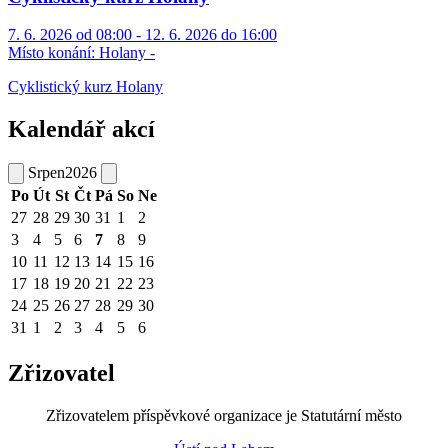
7. 6. 2026 od 08:00 - 12. 6. 2026 do 16:00
Místo konání:
Holany -
Cyklistický kurz Holany
Kalendář akcí
Srpen
2026
Po
Út
St
Čt
Pá
So
Ne
27
28
29
30
31
1
2
3
4
5
6
7
8
9
10
11
12
13
14
15
16
17
18
19
20
21
22
23
24
25
26
27
28
29
30
31
1
2
3
4
5
6
Zřizovatel
Zřizovatelem příspěvkové organizace je Statutární město