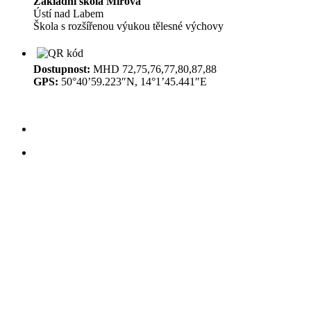
Základní škola Mírová
Ústí nad Labem
Škola s rozšířenou výukou tělesné výchovy
Dostupnost:
MHD 72,75,76,77,80,87,88
GPS:
50°40’59.223″N, 14°1’45.441″E