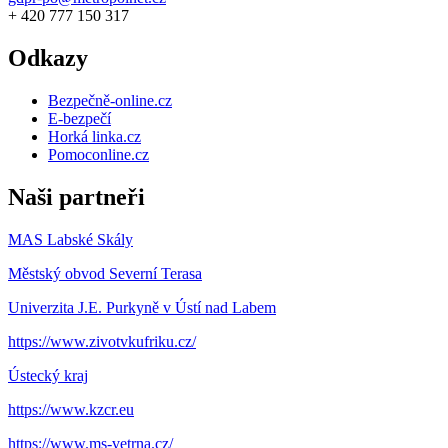
+ 420 777 150 317
Odkazy
Bezpečně-online.cz
E-bezpečí
Horká linka.cz
Pomoconline.cz
Naši partneři
MAS Labské Skály
Městský obvod Severní Terasa
Univerzita J.E. Purkyně v Ústí nad Labem
https://www.zivotvkufriku.cz/
Ústecký kraj
https://www.kzcr.eu
https://www.ms-vetrna.cz/