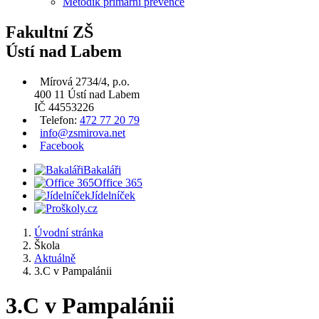
Metodik primární prevence
Fakultní ZŠ
Ústí nad Labem
Mírová 2734/4, p.o.
400 11 Ústí nad Labem
IČ 44553226
Telefon:
472 77 20 79
info@zsmirova.net
Facebook
Bakaláři
Office 365
Jídelníček
Úvodní stránka
Škola
Aktuálně
3.C v Pampalánii
3.C v Pampalánii