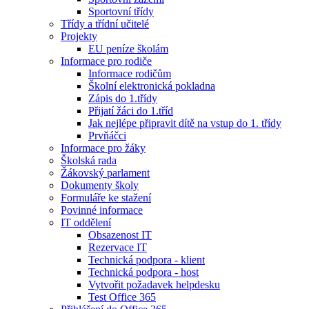
Sportovní třídy
Třídy a třídní učitelé
Projekty
EU peníze školám
Informace pro rodiče
Informace rodičům
Školní elektronická pokladna
Zápis do 1.třídy
Přijatí žáci do 1.tříd
Jak nejlépe připravit dítě na vstup do 1. třídy
Prvňáčci
Informace pro žáky
Školská rada
Žákovský parlament
Dokumenty školy
Formuláře ke stažení
Povinné informace
IT oddělení
Obsazenost IT
Rezervace IT
Technická podpora - klient
Technická podpora - host
Vytvořit požadavek helpdesku
Test Office 365