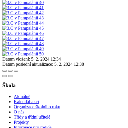
Datum vložení:
5. 2. 2024 12:34
Datum poslední aktualizace:
5. 2. 2024 12:38
Škola
Aktuálně
Kalendář akcí
Organizace školního roku
O nás
Třídy a třídní učitelé
Projekty
Informace pro rodiče