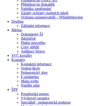
Přihlášení do Office 365
Přihlášení do Bakalářů
Nabídka zaměstnání
Zásady ochrany osobních údajů
Ochrana oznamovatelů – Whistleblowing
Družina
Základní informace
Jídelna
Dokumenty ŠJ
Jídelníček
Platba stravného
Ceny obědů
Aplikace Strava
SVČ kroužky
Kontakty
Kontaktní informace
Vedení školy
Pedagogický sbor
E-podatelna
Mapa webu
Napište nám
ŠPP
Poradenská pomoc
Výchovný poradce
Speciálně - pedagogická podpora