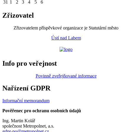
31
1
2
3
4
5
6
Zřizovatel
Zřizovatelem příspěvkové organizace je Statutární město
Ústí nad Labem
Info pro veřejnost
Povinně zveřejňované informace
Nařízení GDPR
Informační memorandum
Pověřenec pro ochranu osobních údajů
Ing. Martin Kolář
společnost Metropolnet, a.s.
gdpr-po@metropolnet.cz