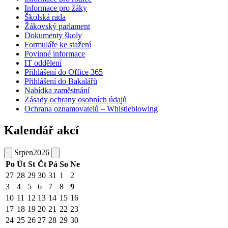
Informace pro žáky
Školská rada
Žákovský parlament
Dokumenty školy
Formuláře ke stažení
Povinné informace
IT oddělení
Přihlášení do Office 365
Přihlášení do Bakalářů
Nabídka zaměstnání
Zásady ochrany osobních údajů
Ochrana oznamovatelů – Whistleblowing
Kalendář akcí
Srpen
2026
Po
Út
St
Čt
Pá
So
Ne
27
28
29
30
31
1
2
3
4
5
6
7
8
9
10
11
12
13
14
15
16
17
18
19
20
21
22
23
24
25
26
27
28
29
30