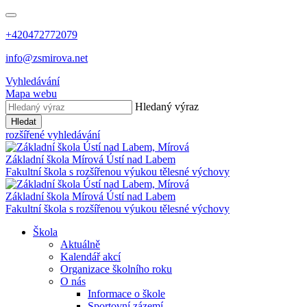
+420472772079
info@zsmirova.net
Vyhledávání
Mapa webu
Hledaný výraz
Hledat
rozšířené vyhledávání
Základní škola
Mírová
Ústí nad Labem
Fakultní škola s rozšířenou výukou tělesné výchovy
Základní škola
Mírová
Ústí nad Labem
Fakultní škola s rozšířenou výukou tělesné výchovy
Škola
Aktuálně
Kalendář akcí
Organizace školního roku
O nás
Informace o škole
Sportovní zázemí