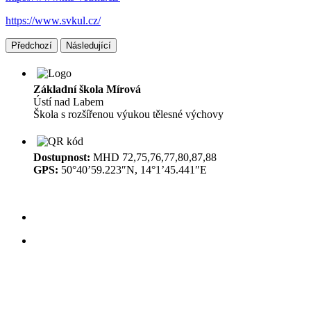
https://www.svkul.cz/
Předchozí
Následující
Základní škola Mírová
Ústí nad Labem
Škola s rozšířenou výukou tělesné výchovy
Dostupnost:
MHD 72,75,76,77,80,87,88
GPS:
50°40’59.223″N, 14°1’45.441″E