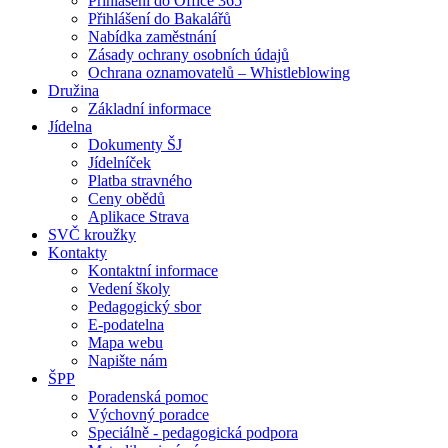
Přihlášení do Office 365
Přihlášení do Bakalářů
Nabídka zaměstnání
Zásady ochrany osobních údajů
Ochrana oznamovatelů – Whistleblowing
Družina
Základní informace
Jídelna
Dokumenty ŠJ
Jídelníček
Platba stravného
Ceny obědů
Aplikace Strava
SVČ kroužky
Kontakty
Kontaktní informace
Vedení školy
Pedagogický sbor
E-podatelna
Mapa webu
Napište nám
ŠPP
Poradenská pomoc
Výchovný poradce
Speciálně - pedagogická podpora