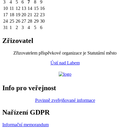
3
4
5
6
7
8
9
10
11
12
13
14
15
16
17
18
19
20
21
22
23
24
25
26
27
28
29
30
31
1
2
3
4
5
6
Zřizovatel
Zřizovatelem příspěvkové organizace je Statutární město
Ústí nad Labem
Info pro veřejnost
Povinně zveřejňované informace
Nařízení GDPR
Informační memorandum