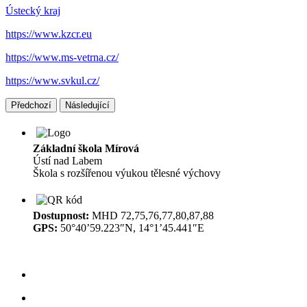
Ústecký kraj
https://www.kzcr.eu
https://www.ms-vetrna.cz/
https://www.svkul.cz/
Předchozí
Následující
Základní škola Mírová
Ústí nad Labem
Škola s rozšířenou výukou tělesné výchovy
Dostupnost:
MHD 72,75,76,77,80,87,88
GPS:
50°40’59.223″N, 14°1’45.441″E