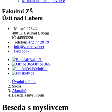
Metodik primární prevence
Fakultní ZŠ
Ústí nad Labem
Mírová 2734/4, p.o.
400 11 Ústí nad Labem
IČ 44553226
Telefon:
472 77 20 79
info@zsmirova.net
Facebook
Bakaláři
Office 365
Jídelníček
Úvodní stránka
Škola
Aktuálně
Beseda s myslivcem
Beseda s myslivcem