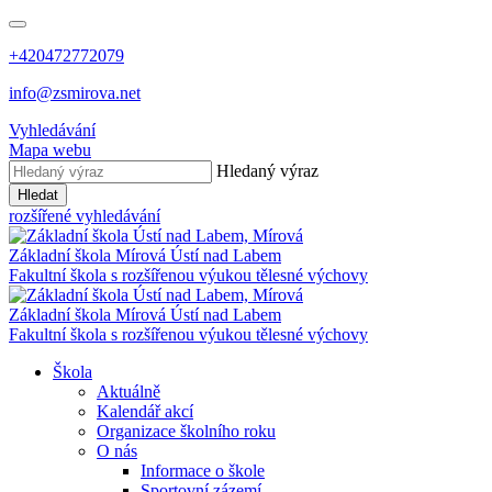
+420472772079
info@zsmirova.net
Vyhledávání
Mapa webu
Hledaný výraz
Hledat
rozšířené vyhledávání
Základní škola
Mírová
Ústí nad Labem
Fakultní škola s rozšířenou výukou tělesné výchovy
Základní škola
Mírová
Ústí nad Labem
Fakultní škola s rozšířenou výukou tělesné výchovy
Škola
Aktuálně
Kalendář akcí
Organizace školního roku
O nás
Informace o škole
Sportovní zázemí