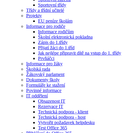
Sportovní třídy
Třídy a třídní učitelé
Projekty
EU peníze školám
Informace pro rodiče
Informace rodičům
Školní elektronická pokladna
Zápis do 1.třídy
Přijatí žáci do 1.tříd
Jak nejlépe připravit dítě na vstup do 1. třídy
Prvňáčci
Informace pro žáky
Školská rada
Žákovský parlament
Dokumenty školy
Formuláře ke stažení
Povinné informace
IT oddělení
Obsazenost IT
Rezervace IT
Technická podpora - klient
Technická podpora - host
Vytvořit požadavek helpdesku
Test Office 365