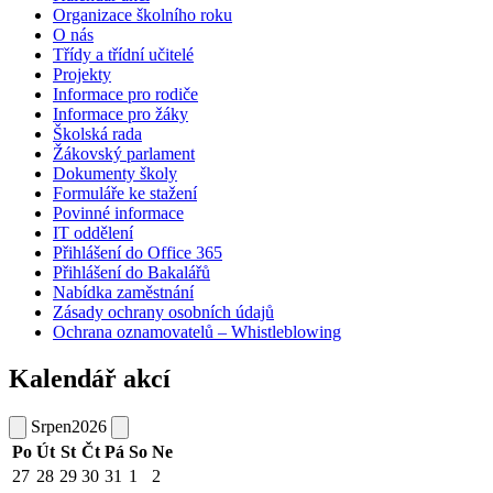
Organizace školního roku
O nás
Třídy a třídní učitelé
Projekty
Informace pro rodiče
Informace pro žáky
Školská rada
Žákovský parlament
Dokumenty školy
Formuláře ke stažení
Povinné informace
IT oddělení
Přihlášení do Office 365
Přihlášení do Bakalářů
Nabídka zaměstnání
Zásady ochrany osobních údajů
Ochrana oznamovatelů – Whistleblowing
Kalendář akcí
Srpen
2026
Po
Út
St
Čt
Pá
So
Ne
27
28
29
30
31
1
2