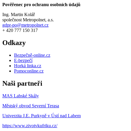
Pověřenec pro ochranu osobních údajů
Ing. Martin Kolář
společnost Metropolnet, a.s.
gdpr-po@metropolnet.cz
+ 420 777 150 317
Odkazy
Bezpečně-online.cz
E-bezpečí
Horká linka.cz
Pomoconline.cz
Naši partneři
MAS Labské Skály
Městský obvod Severní Terasa
Univerzita J.E. Purkyně v Ústí nad Labem
https://www.zivotvkufriku.cz/