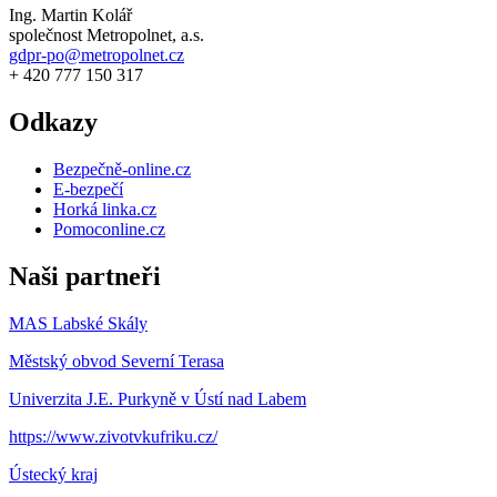
Ing. Martin Kolář
společnost Metropolnet, a.s.
gdpr-po@metropolnet.cz
+ 420 777 150 317
Odkazy
Bezpečně-online.cz
E-bezpečí
Horká linka.cz
Pomoconline.cz
Naši partneři
MAS Labské Skály
Městský obvod Severní Terasa
Univerzita J.E. Purkyně v Ústí nad Labem
https://www.zivotvkufriku.cz/
Ústecký kraj