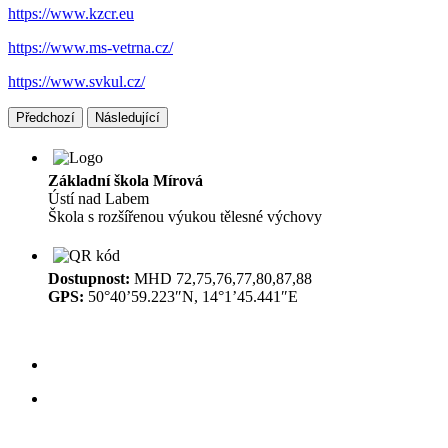
https://www.kzcr.eu
https://www.ms-vetrna.cz/
https://www.svkul.cz/
Předchozí
Následující
Základní škola Mírová
Ústí nad Labem
Škola s rozšířenou výukou tělesné výchovy
Dostupnost:
MHD 72,75,76,77,80,87,88
GPS:
50°40’59.223″N, 14°1’45.441″E