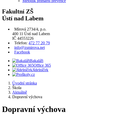
Metodik primární prevence
Fakultní ZŠ
Ústí nad Labem
Mírová 2734/4, p.o.
400 11 Ústí nad Labem
IČ 44553226
Telefon:
472 77 20 79
info@zsmirova.net
Facebook
Bakaláři
Office 365
Jídelníček
Úvodní stránka
Škola
Aktuálně
Dopravní výchova
Dopravní výchova