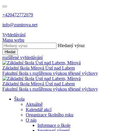
+420472772079
info@zsmirova.net
Vyhledávání
Mapa webu
Hledaný výraz
Hledat
rozšířené vyhledávání
Základní škola
Mírová
Ústí nad Labem
Fakultní škola s rozšířenou výukou tělesné výchovy
Základní škola
Mírová
Ústí nad Labem
Fakultní škola s rozšířenou výukou tělesné výchovy
Škola
Aktuálně
Kalendář akcí
Organizace školního roku
O nás
Informace o škole
Sportovní zázemí