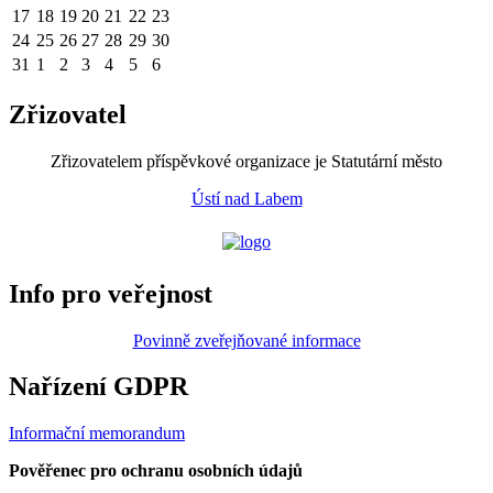
17
18
19
20
21
22
23
24
25
26
27
28
29
30
31
1
2
3
4
5
6
Zřizovatel
Zřizovatelem příspěvkové organizace je Statutární město
Ústí nad Labem
Info pro veřejnost
Povinně zveřejňované informace
Nařízení GDPR
Informační memorandum
Pověřenec pro ochranu osobních údajů