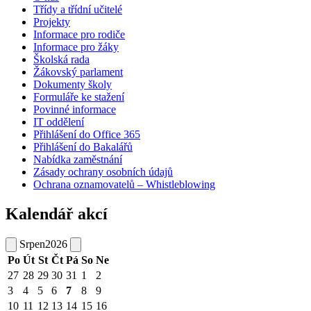
Třídy a třídní učitelé
Projekty
Informace pro rodiče
Informace pro žáky
Školská rada
Žákovský parlament
Dokumenty školy
Formuláře ke stažení
Povinné informace
IT oddělení
Přihlášení do Office 365
Přihlášení do Bakalářů
Nabídka zaměstnání
Zásady ochrany osobních údajů
Ochrana oznamovatelů – Whistleblowing
Kalendář akcí
Srpen
2026
Po
Út
St
Čt
Pá
So
Ne
27
28
29
30
31
1
2
3
4
5
6
7
8
9
10
11
12
13
14
15
16