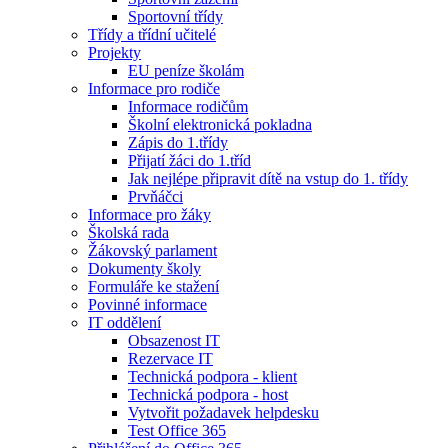
Sportovní třídy
Třídy a třídní učitelé
Projekty
EU peníze školám
Informace pro rodiče
Informace rodičům
Školní elektronická pokladna
Zápis do 1.třídy
Přijatí žáci do 1.tříd
Jak nejlépe připravit dítě na vstup do 1. třídy
Prvňáčci
Informace pro žáky
Školská rada
Žákovský parlament
Dokumenty školy
Formuláře ke stažení
Povinné informace
IT oddělení
Obsazenost IT
Rezervace IT
Technická podpora - klient
Technická podpora - host
Vytvořit požadavek helpdesku
Test Office 365