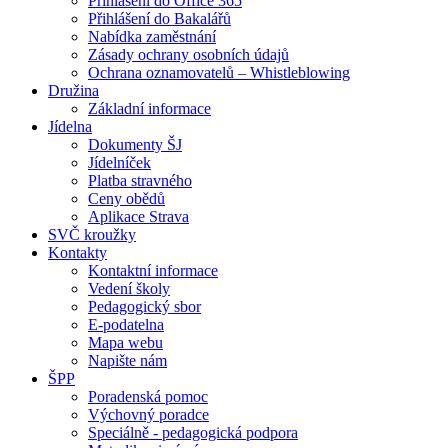
Přihlášení do Office 365
Přihlášení do Bakalářů
Nabídka zaměstnání
Zásady ochrany osobních údajů
Ochrana oznamovatelů – Whistleblowing
Družina
Základní informace
Jídelna
Dokumenty ŠJ
Jídelníček
Platba stravného
Ceny obědů
Aplikace Strava
SVČ kroužky
Kontakty
Kontaktní informace
Vedení školy
Pedagogický sbor
E-podatelna
Mapa webu
Napište nám
ŠPP
Poradenská pomoc
Výchovný poradce
Speciálně - pedagogická podpora