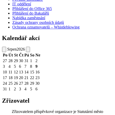
IT oddělení
Přihlášení do Office 365
Přihlášení do Bakalářů
Nabídka zaměstnání
Zásady ochrany osobních údajů
Ochrana oznamovatelů – Whistleblowing
Kalendář akcí
Srpen
2026
Po
Út
St
Čt
Pá
So
Ne
27
28
29
30
31
1
2
3
4
5
6
7
8
9
10
11
12
13
14
15
16
17
18
19
20
21
22
23
24
25
26
27
28
29
30
31
1
2
3
4
5
6
Zřizovatel
Zřizovatelem příspěvkové organizace je Statutární město