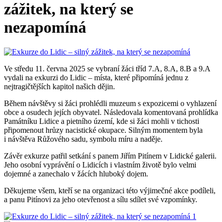
zážitek, na který se
nezapomíná
Ve středu 11. června 2025 se vybraní žáci tříd 7.A, 8.A, 8.B a 9.A
vydali na exkurzi do Lidic – místa, které připomíná jednu z
nejtragičtějších kapitol našich dějin.
Během návštěvy si žáci prohlédli muzeum s expozicemi o vyhlazení
obce a osudech jejích obyvatel. Následovala komentovaná prohlídka
Památníku Lidice a pietního území, kde si žáci mohli v tichosti
připomenout hrůzy nacistické okupace. Silným momentem byla
i návštěva Růžového sadu, symbolu míru a naděje.
Závěr exkurze patřil setkání s panem Jiřím Pitínem v Lidické galerii.
Jeho osobní vyprávění o Lidicích i vlastním životě bylo velmi
dojemné a zanechalo v žácích hluboký dojem.
Děkujeme všem, kteří se na organizaci této výjimečné akce podíleli,
a panu Pitínovi za jeho otevřenost a sílu sdílet své vzpomínky.