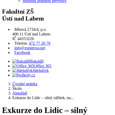
Metodik primární prevence
Fakultní ZŠ
Ústí nad Labem
Mírová 2734/4, p.o.
400 11 Ústí nad Labem
IČ 44553226
Telefon:
472 77 20 79
info@zsmirova.net
Facebook
Bakaláři
Office 365
Jídelníček
Úvodní stránka
Škola
Aktuálně
Exkurze do Lidic – silný zážitek, na...
Exkurze do Lidic – silný