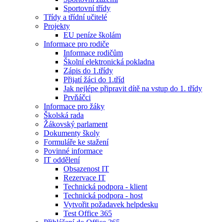
Sportovní třídy
Třídy a třídní učitelé
Projekty
EU peníze školám
Informace pro rodiče
Informace rodičům
Školní elektronická pokladna
Zápis do 1.třídy
Přijatí žáci do 1.tříd
Jak nejlépe připravit dítě na vstup do 1. třídy
Prvňáčci
Informace pro žáky
Školská rada
Žákovský parlament
Dokumenty školy
Formuláře ke stažení
Povinné informace
IT oddělení
Obsazenost IT
Rezervace IT
Technická podpora - klient
Technická podpora - host
Vytvořit požadavek helpdesku
Test Office 365