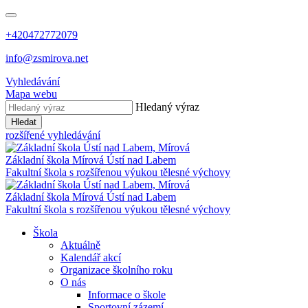
+420472772079
info@zsmirova.net
Vyhledávání
Mapa webu
Hledaný výraz
Hledat
rozšířené vyhledávání
Základní škola
Mírová
Ústí nad Labem
Fakultní škola s rozšířenou výukou tělesné výchovy
Základní škola
Mírová
Ústí nad Labem
Fakultní škola s rozšířenou výukou tělesné výchovy
Škola
Aktuálně
Kalendář akcí
Organizace školního roku
O nás
Informace o škole
Sportovní zázemí