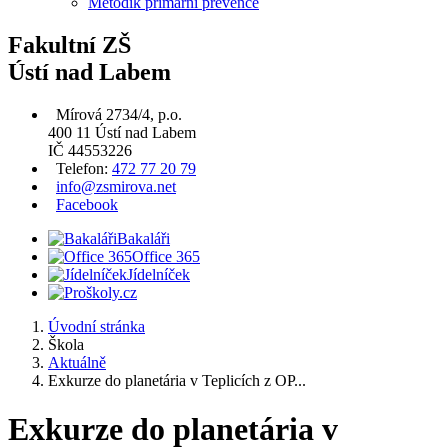
Metodik primární prevence
Fakultní ZŠ
Ústí nad Labem
Mírová 2734/4, p.o.
400 11 Ústí nad Labem
IČ 44553226
Telefon:
472 77 20 79
info@zsmirova.net
Facebook
Bakaláři
Office 365
Jídelníček
Úvodní stránka
Škola
Aktuálně
Exkurze do planetária v Teplicích z OP...
Exkurze do planetária v