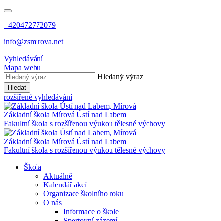
+420472772079
info@zsmirova.net
Vyhledávání
Mapa webu
Hledaný výraz
Hledat
rozšířené vyhledávání
Základní škola
Mírová
Ústí nad Labem
Fakultní škola s rozšířenou výukou tělesné výchovy
Základní škola
Mírová
Ústí nad Labem
Fakultní škola s rozšířenou výukou tělesné výchovy
Škola
Aktuálně
Kalendář akcí
Organizace školního roku
O nás
Informace o škole
Sportovní zázemí