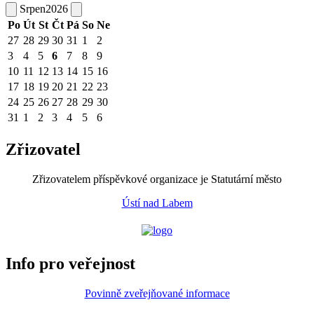
Srpen
2026
Po
Út
St
Čt
Pá
So
Ne
27
28
29
30
31
1
2
3
4
5
6
7
8
9
10
11
12
13
14
15
16
17
18
19
20
21
22
23
24
25
26
27
28
29
30
31
1
2
3
4
5
6
Zřizovatel
Zřizovatelem příspěvkové organizace je Statutární město
Ústí nad Labem
Info pro veřejnost
Povinně zveřejňované informace