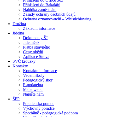
Přihlášení do Office 365
Přihlášení do Bakalářů
Nabídka zaměstnání
Zásady ochrany osobních údajů
Ochrana oznamovatelů – Whistleblowing
Družina
Základní informace
Jídelna
Dokumenty ŠJ
Jídelníček
Platba stravného
Ceny obědů
Aplikace Strava
SVČ kroužky
Kontakty
Kontaktní informace
Vedení školy
Pedagogický sbor
E-podatelna
Mapa webu
Napište nám
ŠPP
Poradenská pomoc
Výchovný poradce
Speciálně - pedagogická podpora