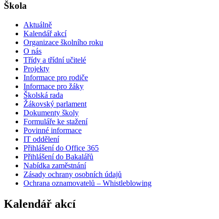
Škola
Aktuálně
Kalendář akcí
Organizace školního roku
O nás
Třídy a třídní učitelé
Projekty
Informace pro rodiče
Informace pro žáky
Školská rada
Žákovský parlament
Dokumenty školy
Formuláře ke stažení
Povinné informace
IT oddělení
Přihlášení do Office 365
Přihlášení do Bakalářů
Nabídka zaměstnání
Zásady ochrany osobních údajů
Ochrana oznamovatelů – Whistleblowing
Kalendář akcí