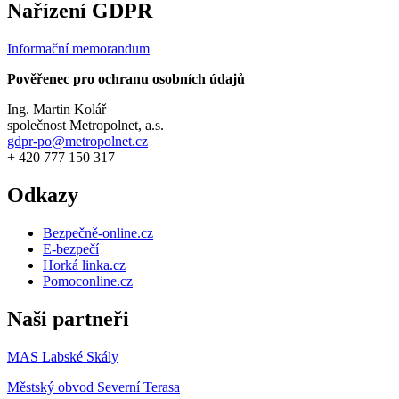
Nařízení GDPR
Informační memorandum
Pověřenec pro ochranu osobních údajů
Ing. Martin Kolář
společnost Metropolnet, a.s.
gdpr-po@metropolnet.cz
+ 420 777 150 317
Odkazy
Bezpečně-online.cz
E-bezpečí
Horká linka.cz
Pomoconline.cz
Naši partneři
MAS Labské Skály
Městský obvod Severní Terasa