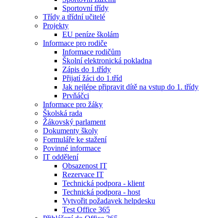
Sportovní třídy
Třídy a třídní učitelé
Projekty
EU peníze školám
Informace pro rodiče
Informace rodičům
Školní elektronická pokladna
Zápis do 1.třídy
Přijatí žáci do 1.tříd
Jak nejlépe připravit dítě na vstup do 1. třídy
Prvňáčci
Informace pro žáky
Školská rada
Žákovský parlament
Dokumenty školy
Formuláře ke stažení
Povinné informace
IT oddělení
Obsazenost IT
Rezervace IT
Technická podpora - klient
Technická podpora - host
Vytvořit požadavek helpdesku
Test Office 365