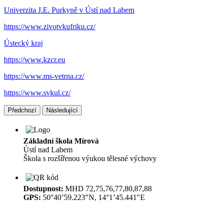
Univerzita J.E. Purkyně v Ústí nad Labem
https://www.zivotvkufriku.cz/
Ústecký kraj
https://www.kzcr.eu
https://www.ms-vetrna.cz/
https://www.svkul.cz/
Předchozí
Následující
Základní škola Mírová
Ústí nad Labem
Škola s rozšířenou výukou tělesné výchovy
Dostupnost:
MHD 72,75,76,77,80,87,88
GPS:
50°40’59.223″N, 14°1’45.441″E