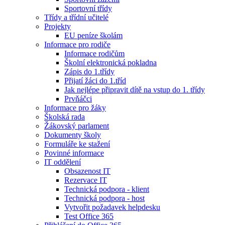
Sportovní třídy
Třídy a třídní učitelé
Projekty
EU peníze školám
Informace pro rodiče
Informace rodičům
Školní elektronická pokladna
Zápis do 1.třídy
Přijatí žáci do 1.tříd
Jak nejlépe připravit dítě na vstup do 1. třídy
Prvňáčci
Informace pro žáky
Školská rada
Žákovský parlament
Dokumenty školy
Formuláře ke stažení
Povinné informace
IT oddělení
Obsazenost IT
Rezervace IT
Technická podpora - klient
Technická podpora - host
Vytvořit požadavek helpdesku
Test Office 365