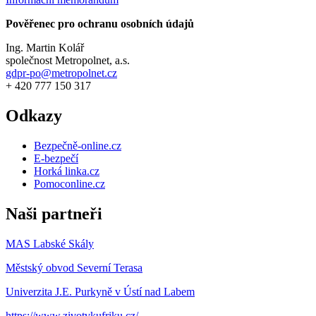
Pověřenec pro ochranu osobních údajů
Ing. Martin Kolář
společnost Metropolnet, a.s.
gdpr-po@metropolnet.cz
+ 420 777 150 317
Odkazy
Bezpečně-online.cz
E-bezpečí
Horká linka.cz
Pomoconline.cz
Naši partneři
MAS Labské Skály
Městský obvod Severní Terasa
Univerzita J.E. Purkyně v Ústí nad Labem
https://www.zivotvkufriku.cz/