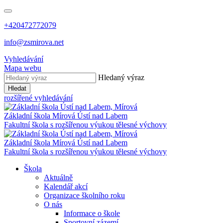
+420472772079
info@zsmirova.net
Vyhledávání
Mapa webu
Hledaný výraz
Hledat
rozšířené vyhledávání
Základní škola
Mírová
Ústí nad Labem
Fakultní škola s rozšířenou výukou tělesné výchovy
Základní škola
Mírová
Ústí nad Labem
Fakultní škola s rozšířenou výukou tělesné výchovy
Škola
Aktuálně
Kalendář akcí
Organizace školního roku
O nás
Informace o škole
Sportovní zázemí