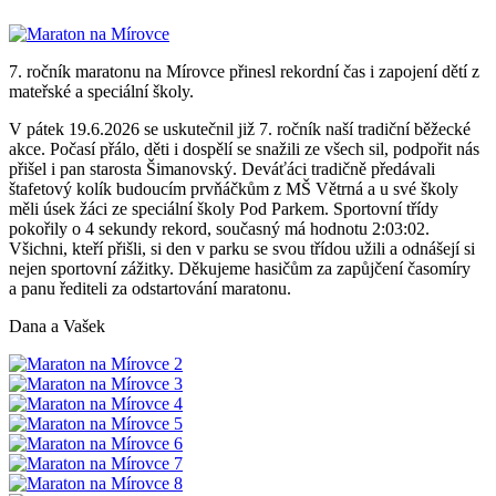
7. ročník maratonu na Mírovce přinesl rekordní čas i zapojení dětí z
mateřské a speciální školy.
V pátek 19.6.2026 se uskutečnil již 7. ročník naší tradiční běžecké
akce. Počasí přálo, děti i dospělí se snažili ze všech sil, podpořit nás
přišel i pan starosta Šimanovský. Deváťáci tradičně předávali
štafetový kolík budoucím prvňáčkům z MŠ Větrná a u své školy
měli úsek žáci ze speciální školy Pod Parkem. Sportovní třídy
pokořily o 4 sekundy rekord, současný má hodnotu 2:03:02.
Všichni, kteří přišli, si den v parku se svou třídou užili a odnášejí si
nejen sportovní zážitky. Děkujeme hasičům za zapůjčení časomíry
a panu řediteli za odstartování maratonu.
Dana a Vašek