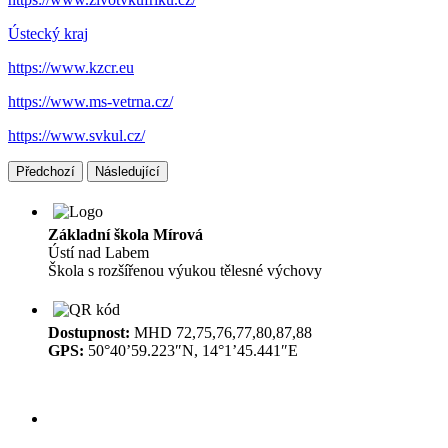
Ústecký kraj
https://www.kzcr.eu
https://www.ms-vetrna.cz/
https://www.svkul.cz/
Předchozí
Následující
Základní škola Mírová
Ústí nad Labem
Škola s rozšířenou výukou tělesné výchovy
Dostupnost:
MHD 72,75,76,77,80,87,88
GPS:
50°40’59.223″N, 14°1’45.441″E