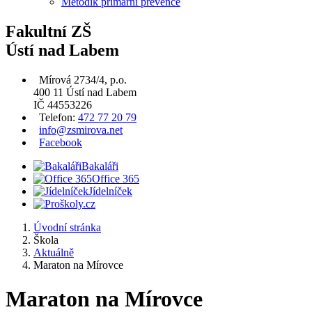
Metodik primární prevence
Fakultní ZŠ
Ústí nad Labem
Mírová 2734/4, p.o.
400 11 Ústí nad Labem
IČ 44553226
Telefon:
472 77 20 79
info@zsmirova.net
Facebook
Bakaláři
Office 365
Jídelníček
Úvodní stránka
Škola
Aktuálně
Maraton na Mírovce
Maraton na Mírovce