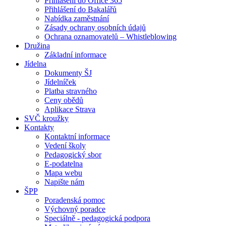
Přihlášení do Office 365
Přihlášení do Bakalářů
Nabídka zaměstnání
Zásady ochrany osobních údajů
Ochrana oznamovatelů – Whistleblowing
Družina
Základní informace
Jídelna
Dokumenty ŠJ
Jídelníček
Platba stravného
Ceny obědů
Aplikace Strava
SVČ kroužky
Kontakty
Kontaktní informace
Vedení školy
Pedagogický sbor
E-podatelna
Mapa webu
Napište nám
ŠPP
Poradenská pomoc
Výchovný poradce
Speciálně - pedagogická podpora