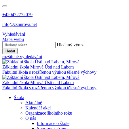
+420472772079
info@zsmirova.net
Vyhledávání
Mapa webu
Hledaný výraz
Hledat
rozšířené vyhledávání
Základní škola
Mírová
Ústí nad Labem
Fakultní škola s rozšířenou výukou tělesné výchovy
Základní škola
Mírová
Ústí nad Labem
Fakultní škola s rozšířenou výukou tělesné výchovy
Škola
Aktuálně
Kalendář akcí
Organizace školního roku
O nás
Informace o škole
Sportovní zázemí