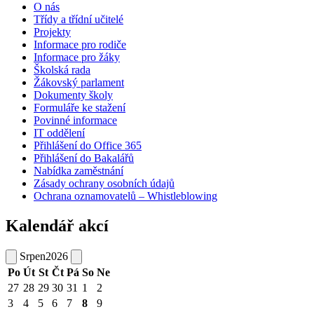
O nás
Třídy a třídní učitelé
Projekty
Informace pro rodiče
Informace pro žáky
Školská rada
Žákovský parlament
Dokumenty školy
Formuláře ke stažení
Povinné informace
IT oddělení
Přihlášení do Office 365
Přihlášení do Bakalářů
Nabídka zaměstnání
Zásady ochrany osobních údajů
Ochrana oznamovatelů – Whistleblowing
Kalendář akcí
Srpen
2026
Po
Út
St
Čt
Pá
So
Ne
27
28
29
30
31
1
2
3
4
5
6
7
8
9