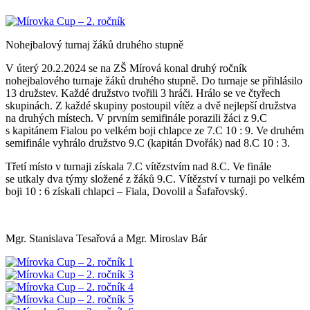
Nohejbalový turnaj žáků druhého stupně
V úterý 20.2.2024 se na ZŠ Mírová konal druhý ročník
nohejbalového turnaje žáků druhého stupně. Do turnaje se přihlásilo
13 družstev. Každé družstvo tvořili 3 hráči. Hrálo se ve čtyřech
skupinách. Z každé skupiny postoupil vítěz a dvě nejlepší družstva
na druhých místech. V prvním semifinále porazili žáci z 9.C
s kapitánem Fialou po velkém boji chlapce ze 7.C 10 : 9. Ve druhém
semifinále vyhrálo družstvo 9.C (kapitán Dvořák) nad 8.C 10 : 3.
Třetí místo v turnaji získala 7.C vítězstvím nad 8.C. Ve finále
se utkaly dva týmy složené z žáků 9.C. Vítězství v turnaji po velkém
boji 10 : 6 získali chlapci – Fiala, Dovolil a Šafařovský.
Mgr. Stanislava Tesařová a Mgr. Miroslav Bár