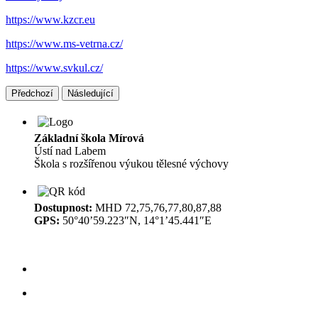
https://www.kzcr.eu
https://www.ms-vetrna.cz/
https://www.svkul.cz/
Předchozí
Následující
Základní škola Mírová
Ústí nad Labem
Škola s rozšířenou výukou tělesné výchovy
Dostupnost:
MHD 72,75,76,77,80,87,88
GPS:
50°40’59.223″N, 14°1’45.441″E