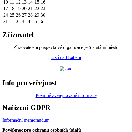
10
11
12
13
14
15
16
17
18
19
20
21
22
23
24
25
26
27
28
29
30
31
1
2
3
4
5
6
Zřizovatel
Zřizovatelem příspěvkové organizace je Statutární město
Ústí nad Labem
Info pro veřejnost
Povinně zveřejňované informace
Nařízení GDPR
Informační memorandum
Pověřenec pro ochranu osobních údajů