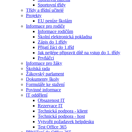
Sportovní třídy
Třídy a třídní učitelé
Projekty
EU peníze školám
Informace pro rodiče
Informace rodičům
Školní elektronická pokladna
Zápis do 1.třídy
Přijatí žáci do 1.tříd
Jak nejlépe připravit dítě na vstup do 1. třídy
Prvňáčci
Informace pro žáky
Školská rada
Žákovský parlament
Dokumenty školy
Formuláře ke stažení
Povinné informace
IT oddělení
Obsazenost IT
Rezervace IT
Technická podpora - klient
Technická podpora - host
Vytvořit požadavek helpdesku
Test Office 365