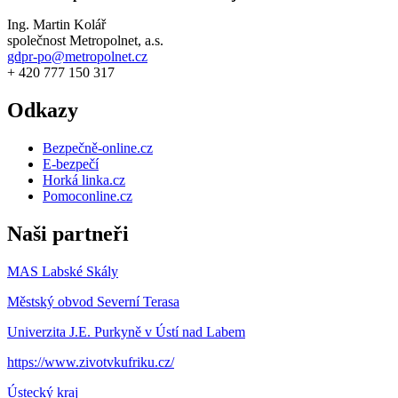
Ing. Martin Kolář
společnost Metropolnet, a.s.
gdpr-po@metropolnet.cz
+ 420 777 150 317
Odkazy
Bezpečně-online.cz
E-bezpečí
Horká linka.cz
Pomoconline.cz
Naši partneři
MAS Labské Skály
Městský obvod Severní Terasa
Univerzita J.E. Purkyně v Ústí nad Labem
https://www.zivotvkufriku.cz/
Ústecký kraj