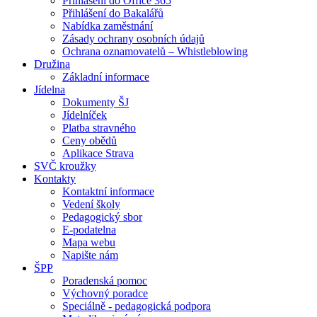
Přihlášení do Office 365
Přihlášení do Bakalářů
Nabídka zaměstnání
Zásady ochrany osobních údajů
Ochrana oznamovatelů – Whistleblowing
Družina
Základní informace
Jídelna
Dokumenty ŠJ
Jídelníček
Platba stravného
Ceny obědů
Aplikace Strava
SVČ kroužky
Kontakty
Kontaktní informace
Vedení školy
Pedagogický sbor
E-podatelna
Mapa webu
Napište nám
ŠPP
Poradenská pomoc
Výchovný poradce
Speciálně - pedagogická podpora