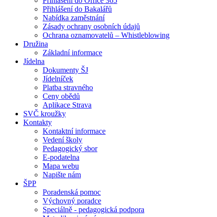
Přihlášení do Office 365
Přihlášení do Bakalářů
Nabídka zaměstnání
Zásady ochrany osobních údajů
Ochrana oznamovatelů – Whistleblowing
Družina
Základní informace
Jídelna
Dokumenty ŠJ
Jídelníček
Platba stravného
Ceny obědů
Aplikace Strava
SVČ kroužky
Kontakty
Kontaktní informace
Vedení školy
Pedagogický sbor
E-podatelna
Mapa webu
Napište nám
ŠPP
Poradenská pomoc
Výchovný poradce
Speciálně - pedagogická podpora