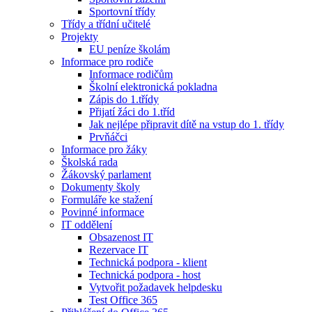
Sportovní třídy
Třídy a třídní učitelé
Projekty
EU peníze školám
Informace pro rodiče
Informace rodičům
Školní elektronická pokladna
Zápis do 1.třídy
Přijatí žáci do 1.tříd
Jak nejlépe připravit dítě na vstup do 1. třídy
Prvňáčci
Informace pro žáky
Školská rada
Žákovský parlament
Dokumenty školy
Formuláře ke stažení
Povinné informace
IT oddělení
Obsazenost IT
Rezervace IT
Technická podpora - klient
Technická podpora - host
Vytvořit požadavek helpdesku
Test Office 365