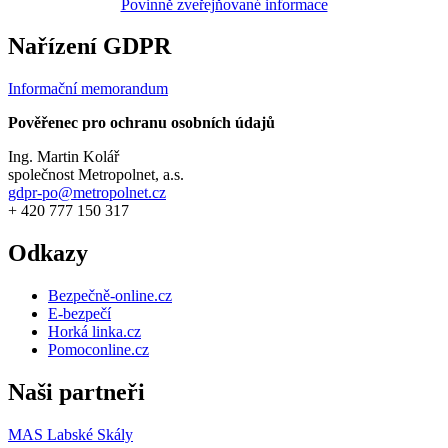
Povinně zveřejňované informace
Nařízení GDPR
Informační memorandum
Pověřenec pro ochranu osobních údajů
Ing. Martin Kolář
společnost Metropolnet, a.s.
gdpr-po@metropolnet.cz
+ 420 777 150 317
Odkazy
Bezpečně-online.cz
E-bezpečí
Horká linka.cz
Pomoconline.cz
Naši partneři
MAS Labské Skály