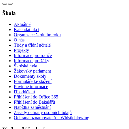
Škola
Aktuálně
Kalendář akcí
Organizace školního roku
O nás
Třídy a třídní učitelé
Projekty
Informace pro rodiče
Informace pro žáky
Školská rada
Žákovský parlament
Dokumenty školy
Formuláře ke stažení
Povinné informace
IT oddělení
Přihlášení do Office 365
Přihlášení do Bakalářů
Nabídka zaměstnání
Zásady ochrany osobních údajů
Ochrana oznamovatelů – Whistleblowing