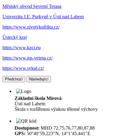
Městský obvod Severní Terasa
Univerzita J.E. Purkyně v Ústí nad Labem
https://www.zivotvkufriku.cz/
Ústecký kraj
https://www.kzcr.eu
https://www.ms-vetrna.cz/
https://www.svkul.cz/
Předchozí
Následující
Základní škola Mírová
Ústí nad Labem
Škola s rozšířenou výukou tělesné výchovy
Dostupnost:
MHD 72,75,76,77,80,87,88
GPS:
50°40’59.223″N, 14°1’45.441″E