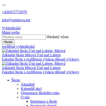
+420472772079
info@zsmirova.net
Vyhledávání
Mapa webu
Hledaný výraz
Hledat
rozšířené vyhledávání
Základní škola
Mírová
Ústí nad Labem
Fakultní škola s rozšířenou výukou tělesné výchovy
Základní škola
Mírová
Ústí nad Labem
Fakultní škola s rozšířenou výukou tělesné výchovy
Škola
Aktuálně
Kalendář akcí
Organizace školního roku
O nás
Informace o škole
Sportovní zázemí