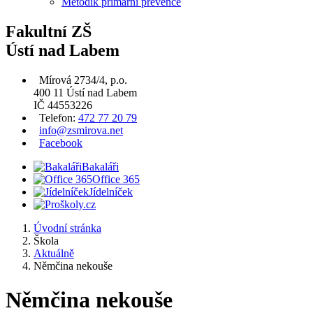
Metodik primární prevence
Fakultní ZŠ
Ústí nad Labem
Mírová 2734/4, p.o.
400 11 Ústí nad Labem
IČ 44553226
Telefon:
472 77 20 79
info@zsmirova.net
Facebook
Bakaláři
Office 365
Jídelníček
Úvodní stránka
Škola
Aktuálně
Němčina nekouše
Němčina nekouše