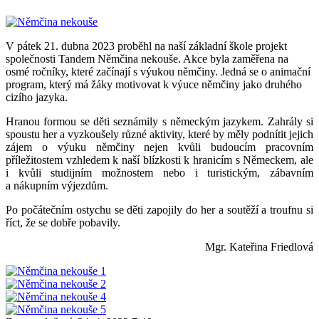
V pátek 21. dubna 2023 proběhl na naší základní škole projekt
společnosti Tandem Němčina nekouše. Akce byla zaměřena na
osmé ročníky, které začínají s výukou němčiny. Jedná se o animační
program, který má žáky motivovat k výuce němčiny jako druhého
cizího jazyka.
Hranou formou se děti seznámily s německým jazykem. Zahrály si
spoustu her a vyzkoušely různé aktivity, které by měly podnítit jejich
zájem o výuku němčiny nejen kvůli budoucím pracovním
příležitostem vzhledem k naší blízkosti k hranicím s Německem, ale
i kvůli studijním možnostem nebo i turistickým, zábavním
a nákupním výjezdům.
Po počátečním ostychu se děti zapojily do her a soutěží a troufnu si
říct, že se dobře pobavily.
Mgr. Kateřina Friedlová