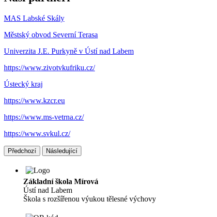
MAS Labské Skály
Městský obvod Severní Terasa
Univerzita J.E. Purkyně v Ústí nad Labem
https://www.zivotvkufriku.cz/
Ústecký kraj
https://www.kzcr.eu
https://www.ms-vetrna.cz/
https://www.svkul.cz/
Předchozí
Následující
Základní škola Mírová
Ústí nad Labem
Škola s rozšířenou výukou tělesné výchovy