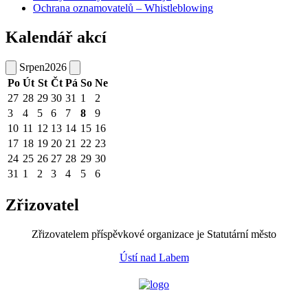
Ochrana oznamovatelů – Whistleblowing
Kalendář akcí
Srpen
2026
Po
Út
St
Čt
Pá
So
Ne
27
28
29
30
31
1
2
3
4
5
6
7
8
9
10
11
12
13
14
15
16
17
18
19
20
21
22
23
24
25
26
27
28
29
30
31
1
2
3
4
5
6
Zřizovatel
Zřizovatelem příspěvkové organizace je Statutární město
Ústí nad Labem