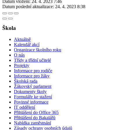
Datum vložení:
24. 4. 2023 7:46
Datum poslední aktualizace:
24. 4. 2023 8:38
Škola
Aktuálně
Kalendář akcí
Organizace školního roku
O nás
Třídy a třídní učitelé
Projekty
Informace pro rodiče
Informace pro žáky
Školská rada
Žákovský parlament
Dokumenty školy
Formuláře ke stažení
Povinné informace
IT oddělení
Přihlášení do Office 365
Přihlášení do Bakalářů
Nabídka zaměstnání
Zásady ochrany osobních údajů