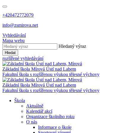
+420472772079
info@zsmirova.net
Vyhledávání
Mapa webu
Hledaný výraz
Hledat
rozšířené vyhledávání
Základní škola
Mírová
Ústí nad Labem
Fakultní škola s rozšířenou výukou tělesné výchovy
Základní škola
Mírová
Ústí nad Labem
Fakultní škola s rozšířenou výukou tělesné výchovy
Škola
Aktuálně
Kalendář akcí
Organizace školního roku
O nás
Informace o škole
Sportovní zázemí