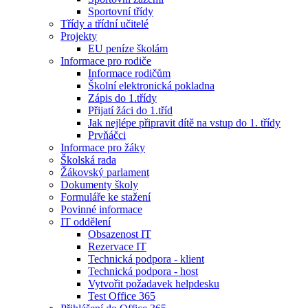
Sportovní třídy
Třídy a třídní učitelé
Projekty
EU peníze školám
Informace pro rodiče
Informace rodičům
Školní elektronická pokladna
Zápis do 1.třídy
Přijatí žáci do 1.tříd
Jak nejlépe připravit dítě na vstup do 1. třídy
Prvňáčci
Informace pro žáky
Školská rada
Žákovský parlament
Dokumenty školy
Formuláře ke stažení
Povinné informace
IT oddělení
Obsazenost IT
Rezervace IT
Technická podpora - klient
Technická podpora - host
Vytvořit požadavek helpdesku
Test Office 365