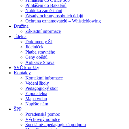
Přihlášení do Office 365
Přihlášení do Bakalářů
Nabídka zaměstnání
Zásady ochrany osobních údajů
Ochrana oznamovatelů – Whistleblowing
Družina
Základní informace
Jídelna
Dokumenty ŠJ
Jídelníček
Platba stravného
Ceny obědů
Aplikace Strava
SVČ kroužky
Kontakty
Kontaktní informace
Vedení školy
Pedagogický sbor
E-podatelna
Mapa webu
Napište nám
ŠPP
Poradenská pomoc
Výchovný poradce
Speciálně - pedagogická podpora