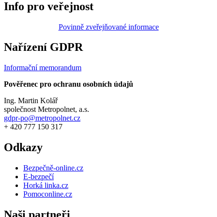
Info pro veřejnost
Povinně zveřejňované informace
Nařízení GDPR
Informační memorandum
Pověřenec pro ochranu osobních údajů
Ing. Martin Kolář
společnost Metropolnet, a.s.
gdpr-po@metropolnet.cz
+ 420 777 150 317
Odkazy
Bezpečně-online.cz
E-bezpečí
Horká linka.cz
Pomoconline.cz
Naši partneři