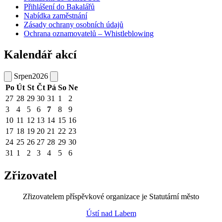
Přihlášení do Bakalářů
Nabídka zaměstnání
Zásady ochrany osobních údajů
Ochrana oznamovatelů – Whistleblowing
Kalendář akcí
Srpen
2026
Po
Út
St
Čt
Pá
So
Ne
27
28
29
30
31
1
2
3
4
5
6
7
8
9
10
11
12
13
14
15
16
17
18
19
20
21
22
23
24
25
26
27
28
29
30
31
1
2
3
4
5
6
Zřizovatel
Zřizovatelem příspěvkové organizace je Statutární město
Ústí nad Labem