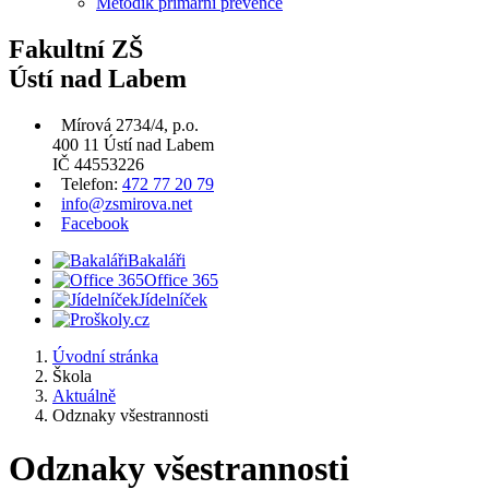
Metodik primární prevence
Fakultní ZŠ
Ústí nad Labem
Mírová 2734/4, p.o.
400 11 Ústí nad Labem
IČ 44553226
Telefon:
472 77 20 79
info@zsmirova.net
Facebook
Bakaláři
Office 365
Jídelníček
Úvodní stránka
Škola
Aktuálně
Odznaky všestrannosti
Odznaky všestrannosti