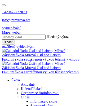
+420472772079
info@zsmirova.net
Vyhledávání
Mapa webu
Hledaný výraz
Hledat
rozšířené vyhledávání
Základní škola
Mírová
Ústí nad Labem
Fakultní škola s rozšířenou výukou tělesné výchovy
Základní škola
Mírová
Ústí nad Labem
Fakultní škola s rozšířenou výukou tělesné výchovy
Škola
Aktuálně
Kalendář akcí
Organizace školního roku
O nás
Informace o škole
Sportovní zázemí