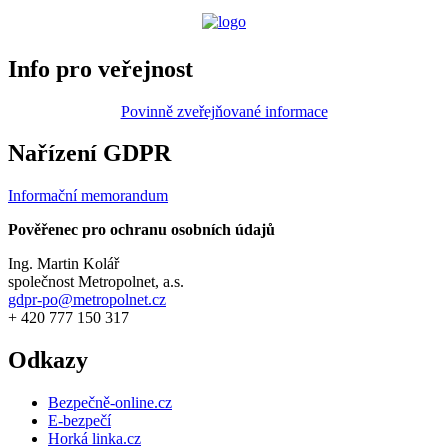
Info pro veřejnost
Povinně zveřejňované informace
Nařízení GDPR
Informační memorandum
Pověřenec pro ochranu osobních údajů
Ing. Martin Kolář
společnost Metropolnet, a.s.
gdpr-po@metropolnet.cz
+ 420 777 150 317
Odkazy
Bezpečně-online.cz
E-bezpečí
Horká linka.cz