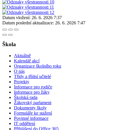
Datum vložení:
26. 6. 2026 7:37
Datum poslední aktualizace:
26. 6. 2026 7:47
Škola
Aktuálně
Kalendář akcí
Organizace školního roku
O nás
Třídy a třídní učitelé
Projekty
Informace pro rodiče
Informace pro žáky
Školská rada
Žákovský parlament
Dokumenty školy
Formuláře ke stažení
Povinné informace
IT oddělení
Přihlášení do Office 365