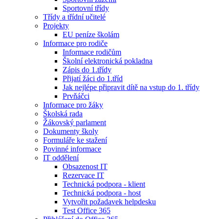
Sportovní třídy
Třídy a třídní učitelé
Projekty
EU peníze školám
Informace pro rodiče
Informace rodičům
Školní elektronická pokladna
Zápis do 1.třídy
Přijatí žáci do 1.tříd
Jak nejlépe připravit dítě na vstup do 1. třídy
Prvňáčci
Informace pro žáky
Školská rada
Žákovský parlament
Dokumenty školy
Formuláře ke stažení
Povinné informace
IT oddělení
Obsazenost IT
Rezervace IT
Technická podpora - klient
Technická podpora - host
Vytvořit požadavek helpdesku
Test Office 365