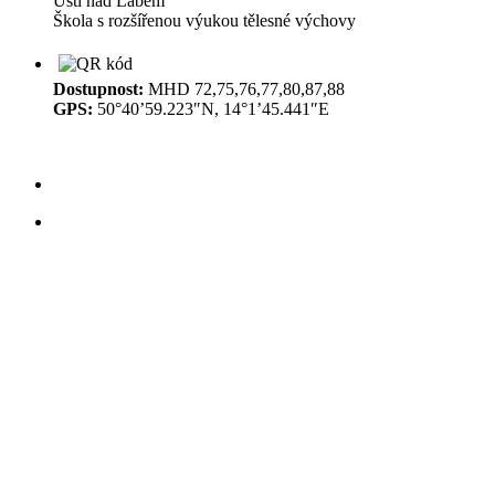
Ústí nad Labem
Škola s rozšířenou výukou tělesné výchovy
Dostupnost:
MHD 72,75,76,77,80,87,88
GPS:
50°40’59.223″N, 14°1’45.441″E