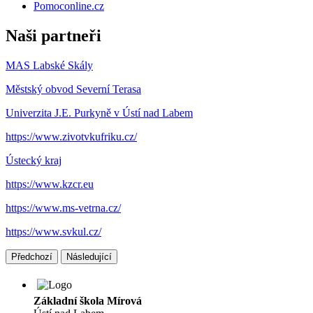
Pomoconline.cz
Naši partneři
MAS Labské Skály
Městský obvod Severní Terasa
Univerzita J.E. Purkyně v Ústí nad Labem
https://www.zivotvkufriku.cz/
Ústecký kraj
https://www.kzcr.eu
https://www.ms-vetrna.cz/
https://www.svkul.cz/
Předchozí
Následující
Základní škola Mírová