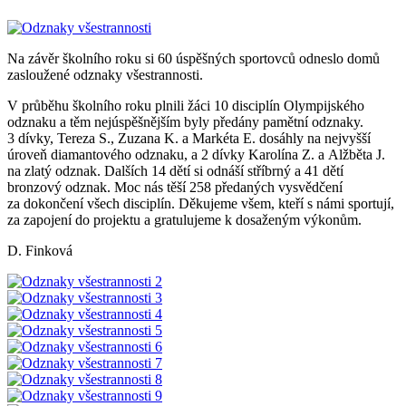
Na závěr školního roku si 60 úspěšných sportovců odneslo domů
zasloužené odznaky všestrannosti.
V průběhu školního roku plnili žáci 10 disciplín Olympijského
odznaku a těm nejúspěšnějším byly předány pamětní odznaky.
3 dívky, Tereza S., Zuzana K. a Markéta E. dosáhly na nejvyšší
úroveň diamantového odznaku, a 2 dívky Karolína Z. a Alžběta J.
na zlatý odznak. Dalších 14 dětí si odnáší stříbrný a 41 dětí
bronzový odznak. Moc nás těší 258 předaných vysvědčení
za dokončení všech disciplín. Děkujeme všem, kteří s námi sportují,
za zapojení do projektu a gratulujeme k dosaženým výkonům.
D. Finková