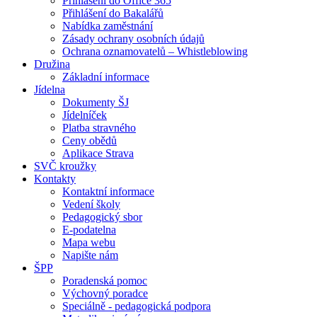
Přihlášení do Office 365
Přihlášení do Bakalářů
Nabídka zaměstnání
Zásady ochrany osobních údajů
Ochrana oznamovatelů – Whistleblowing
Družina
Základní informace
Jídelna
Dokumenty ŠJ
Jídelníček
Platba stravného
Ceny obědů
Aplikace Strava
SVČ kroužky
Kontakty
Kontaktní informace
Vedení školy
Pedagogický sbor
E-podatelna
Mapa webu
Napište nám
ŠPP
Poradenská pomoc
Výchovný poradce
Speciálně - pedagogická podpora