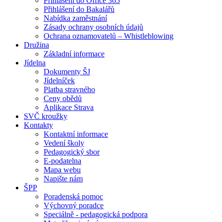
Přihlášení do Office 365
Přihlášení do Bakalářů
Nabídka zaměstnání
Zásady ochrany osobních údajů
Ochrana oznamovatelů – Whistleblowing
Družina
Základní informace
Jídelna
Dokumenty ŠJ
Jídelníček
Platba stravného
Ceny obědů
Aplikace Strava
SVČ kroužky
Kontakty
Kontaktní informace
Vedení školy
Pedagogický sbor
E-podatelna
Mapa webu
Napište nám
ŠPP
Poradenská pomoc
Výchovný poradce
Speciálně - pedagogická podpora