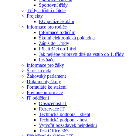
Sportovní třídy
Třídy a třídní učitelé
Projekty
EU peníze školám
Informace pro rodiče
Informace rodičům
Školní elektronická pokladna
Zápis do 1.třídy
Přijatí žáci do 1.tříd
Jak nejlépe připravit dítě na vstup do 1. třídy
Prvňáčci
Informace pro žáky
Školská rada
Žákovský parlament
Dokumenty školy
Formuláře ke stažení
Povinné informace
IT oddělení
Obsazenost IT
Rezervace IT
Technická podpora - klient
Technická podpora - host
Vytvořit požadavek helpdesku
Test Office 365