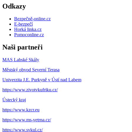
Odkazy
Bezpečně-online.cz
E-bezpečí
Horká linka.cz
Pomoconline.cz
Naši partneři
MAS Labské Skály
Městský obvod Severní Terasa
Univerzita J.E. Purkyně v Ústí nad Labem
https://www.zivotvkufriku.cz/
Ústecký kraj
https://www.kzcr.eu
https://www.ms-vetrna.cz/
https://www.svkul.cz/