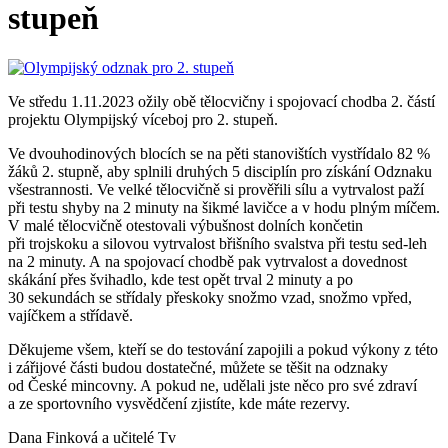
stupeň
Ve středu 1.11.2023 ožily obě tělocvičny i spojovací chodba 2. částí
projektu Olympijský víceboj pro 2. stupeň.
Ve dvouhodinových blocích se na pěti stanovištích vystřídalo 82 %
žáků 2. stupně, aby splnili druhých 5 disciplín pro získání Odznaku
všestrannosti. Ve velké tělocvičně si prověřili sílu a vytrvalost paží
při testu shyby na 2 minuty na šikmé lavičce a v hodu plným míčem.
V malé tělocvičně otestovali výbušnost dolních končetin
při trojskoku a silovou vytrvalost břišního svalstva při testu sed-leh
na 2 minuty. A na spojovací chodbě pak vytrvalost a dovednost
skákání přes švihadlo, kde test opět trval 2 minuty a po
30 sekundách se střídaly přeskoky snožmo vzad, snožmo vpřed,
vajíčkem a střídavě.
Děkujeme všem, kteří se do testování zapojili a pokud výkony z této
i zářijové části budou dostatečné, můžete se těšit na odznaky
od České mincovny. A pokud ne, udělali jste něco pro své zdraví
a ze sportovního vysvědčení zjistíte, kde máte rezervy.
Dana Finková a učitelé Tv