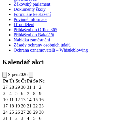
Žákovský parlament
Dokumenty školy
Formuláře ke stažení
Povinné informace
IT oddělení
Přihlášení do Office 365
Přihlášení do Bakalářů
Nabídka zaměstnání
Zásady ochrany osobních údajů
Ochrana oznamovatelů – Whistleblowing
Kalendář akcí
Srpen
2026
Po
Út
St
Čt
Pá
So
Ne
27
28
29
30
31
1
2
3
4
5
6
7
8
9
10
11
12
13
14
15
16
17
18
19
20
21
22
23
24
25
26
27
28
29
30
31
1
2
3
4
5
6