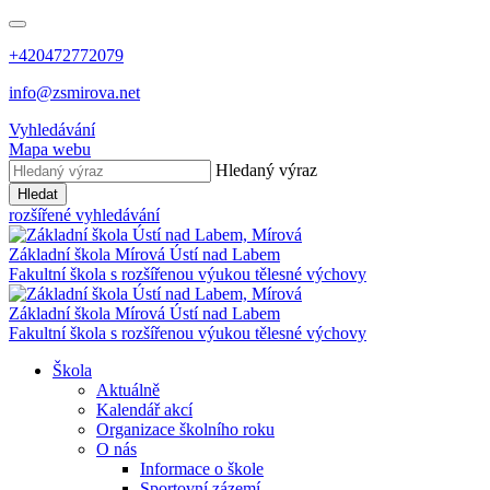
+420472772079
info@zsmirova.net
Vyhledávání
Mapa webu
Hledaný výraz
Hledat
rozšířené vyhledávání
Základní škola
Mírová
Ústí nad Labem
Fakultní škola s rozšířenou výukou tělesné výchovy
Základní škola
Mírová
Ústí nad Labem
Fakultní škola s rozšířenou výukou tělesné výchovy
Škola
Aktuálně
Kalendář akcí
Organizace školního roku
O nás
Informace o škole
Sportovní zázemí