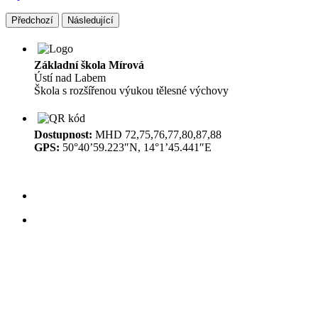
Předchozí
Následující
Základní škola Mírová
Ústí nad Labem
Škola s rozšířenou výukou tělesné výchovy
Dostupnost:
MHD 72,75,76,77,80,87,88
GPS:
50°40’59.223″N, 14°1’45.441″E