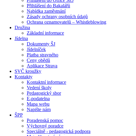
Přihlášení do Office 365
Přihlášení do Bakalářů
Nabídka zaměstnání
Zásady ochrany osobních údajů
Ochrana oznamovatelů – Whistleblowing
Družina
Základní informace
Jídelna
Dokumenty ŠJ
Jídelníček
Platba stravného
Ceny obědů
Aplikace Strava
SVČ kroužky
Kontakty
Kontaktní informace
Vedení školy
Pedagogický sbor
E-podatelna
Mapa webu
Napište nám
ŠPP
Poradenská pomoc
Výchovný poradce
Speciálně - pedagogická podpora