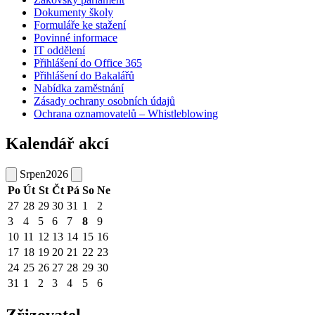
Dokumenty školy
Formuláře ke stažení
Povinné informace
IT oddělení
Přihlášení do Office 365
Přihlášení do Bakalářů
Nabídka zaměstnání
Zásady ochrany osobních údajů
Ochrana oznamovatelů – Whistleblowing
Kalendář akcí
Srpen
2026
Po
Út
St
Čt
Pá
So
Ne
27
28
29
30
31
1
2
3
4
5
6
7
8
9
10
11
12
13
14
15
16
17
18
19
20
21
22
23
24
25
26
27
28
29
30
31
1
2
3
4
5
6
Zřizovatel