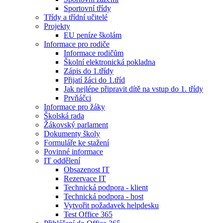
Sportovní třídy
Třídy a třídní učitelé
Projekty
EU peníze školám
Informace pro rodiče
Informace rodičům
Školní elektronická pokladna
Zápis do 1.třídy
Přijatí žáci do 1.tříd
Jak nejlépe připravit dítě na vstup do 1. třídy
Prvňáčci
Informace pro žáky
Školská rada
Žákovský parlament
Dokumenty školy
Formuláře ke stažení
Povinné informace
IT oddělení
Obsazenost IT
Rezervace IT
Technická podpora - klient
Technická podpora - host
Vytvořit požadavek helpdesku
Test Office 365