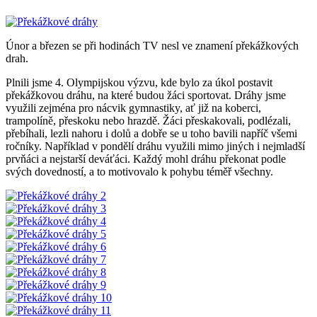
Únor a březen se při hodinách TV nesl ve znamení překážkových
drah.
Plnili jsme 4. Olympijskou výzvu, kde bylo za úkol postavit
překážkovou dráhu, na které budou žáci sportovat. Dráhy jsme
využili zejména pro nácvik gymnastiky, ať již na koberci,
trampolíně, přeskoku nebo hrazdě. Žáci přeskakovali, podlézali,
přebíhali, lezli nahoru i dolů a dobře se u toho bavili napříč všemi
ročníky. Například v pondělí dráhu využili mimo jiných i nejmladší
prvňáci a nejstarší deváťáci. Každý mohl dráhu překonat podle
svých dovedností, a to motivovalo k pohybu téměř všechny.