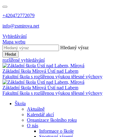
+420472772079
info@zsmirova.net
Vyhledávání
Mapa webu
Hledaný výraz
Hledat
rozšířené vyhledávání
Základní škola
Mírová
Ústí nad Labem
Fakultní škola s rozšířenou výukou tělesné výchovy
Základní škola
Mírová
Ústí nad Labem
Fakultní škola s rozšířenou výukou tělesné výchovy
Škola
Aktuálně
Kalendář akcí
Organizace školního roku
O nás
Informace o škole
Sportovní zázemí