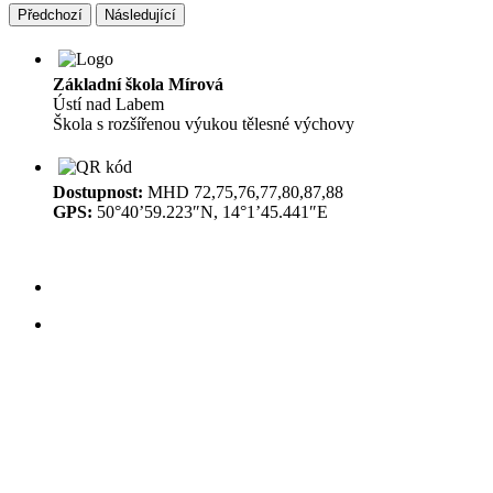
Předchozí
Následující
Základní škola Mírová
Ústí nad Labem
Škola s rozšířenou výukou tělesné výchovy
Dostupnost:
MHD 72,75,76,77,80,87,88
GPS:
50°40’59.223″N, 14°1’45.441″E