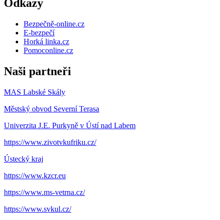
Odkazy
Bezpečně-online.cz
E-bezpečí
Horká linka.cz
Pomoconline.cz
Naši partneři
MAS Labské Skály
Městský obvod Severní Terasa
Univerzita J.E. Purkyně v Ústí nad Labem
https://www.zivotvkufriku.cz/
Ústecký kraj
https://www.kzcr.eu
https://www.ms-vetrna.cz/
https://www.svkul.cz/