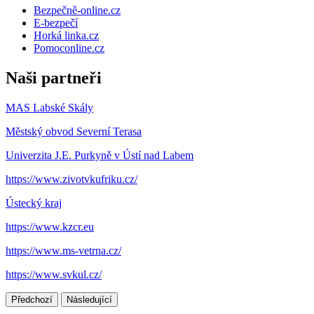
Bezpečně-online.cz
E-bezpečí
Horká linka.cz
Pomoconline.cz
Naši partneři
MAS Labské Skály
Městský obvod Severní Terasa
Univerzita J.E. Purkyně v Ústí nad Labem
https://www.zivotvkufriku.cz/
Ústecký kraj
https://www.kzcr.eu
https://www.ms-vetrna.cz/
https://www.svkul.cz/
Předchozí
Následující