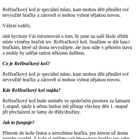
ReHračkový koš je speciální místo, kam mohou děti přinášet své
nevyužité hračky a zároveň si mohou vybrat nějakou novou.
Vážení rodiče,
rádi bychom Vás informovali o tom, že jsme na naší škole zřídili
místo výměny hraček tzv. ReHračkový koš. Snažíme se dát šanci
hračkám, které už doma nevyužijete, ale jsou stále v pěkném stavu
a mohly by udělat radost někomu dalšímu.
Co je ReHračkový koš?
ReHračkový koš je speciální místo, kam mohou děti přinášet své
nevyužité hračky a zároveň si mohou vybrat nějakou novou.
Kde ReHračkový koš najdu?
ReHračkový koš bude umístěn ve společném prostoru za šatnami
1.stupně, takže k němu budou mít přístup všechny děti 1. stupně
při přecházení ze šatny do třídy/družiny.
Jak to funguje?
Přineste do koše čistou a nerozbitou hračku, pro kterou už doma
nemáte využití. Z koše si můžete vzít libovolnou hračku pro sebe.