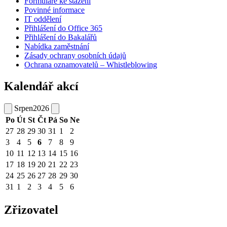
Formuláře ke stažení
Povinné informace
IT oddělení
Přihlášení do Office 365
Přihlášení do Bakalářů
Nabídka zaměstnání
Zásady ochrany osobních údajů
Ochrana oznamovatelů – Whistleblowing
Kalendář akcí
Srpen
2026
Po
Út
St
Čt
Pá
So
Ne
27
28
29
30
31
1
2
3
4
5
6
7
8
9
10
11
12
13
14
15
16
17
18
19
20
21
22
23
24
25
26
27
28
29
30
31
1
2
3
4
5
6
Zřizovatel