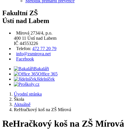
Metodik primární prevence
Fakultní ZŠ
Ústí nad Labem
Mírová 2734/4, p.o.
400 11 Ústí nad Labem
IČ 44553226
Telefon:
472 77 20 79
info@zsmirova.net
Facebook
Bakaláři
Office 365
Jídelníček
Úvodní stránka
Škola
Aktuálně
ReHračkový koš na ZŠ Mírová
ReHračkový koš na ZŠ Mírová