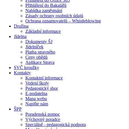
Přihlášení do Office 365
Přihlášení do Bakalářů
Nabídka zaměstnání
Zásady ochrany osobních údajů
Ochrana oznamovatelů – Whistleblowing
Družina
Základní informace
Jídelna
Dokumenty ŠJ
Jídelníček
Platba stravného
Ceny obědů
Aplikace Strava
SVČ kroužky
Kontakty
Kontaktní informace
Vedení školy
Pedagogický sbor
E-podatelna
Mapa webu
Napište nám
ŠPP
Poradenská pomoc
Výchovný poradce
Speciálně - pedagogická podpora