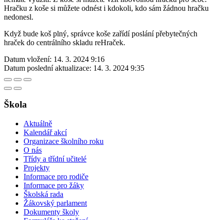
Hračku z koše si můžete odnést i kdokoli, kdo sám žádnou hračku
nedonesl.
Když bude koš plný, správce koše zařídí poslání přebytečných
hraček do centrálního skladu reHraček.
Datum vložení:
14. 3. 2024 9:16
Datum poslední aktualizace:
14. 3. 2024 9:35
Škola
Aktuálně
Kalendář akcí
Organizace školního roku
O nás
Třídy a třídní učitelé
Projekty
Informace pro rodiče
Informace pro žáky
Školská rada
Žákovský parlament
Dokumenty školy