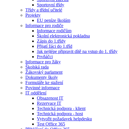
Sportovní třídy
Třídy a třídní učitelé
Projekty
EU peníze školám
Informace pro rodiče
Informace rodičům
Školní elektronická pokladna
Zápis do 1.třídy
Přijatí žáci do 1.tříd
Jak nejlépe připravit dítě na vstup do 1. třídy
Prvňáčci
Informace pro žáky
Školská rada
Žákovský parlament
Dokumenty školy
Formuláře ke stažení
Povinné informace
IT oddělení
Obsazenost IT
Rezervace IT
Technická podpora - klient
Technická podpora - host
Vytvořit požadavek helpdesku
Test Office 365