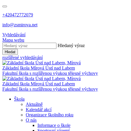
+420472772079
info@zsmirova.net
Vyhledávání
Mapa webu
Hledaný výraz
Hledat
rozšířené vyhledávání
Základní škola
Mírová
Ústí nad Labem
Fakultní škola s rozšířenou výukou tělesné výchovy
Základní škola
Mírová
Ústí nad Labem
Fakultní škola s rozšířenou výukou tělesné výchovy
Škola
Aktuálně
Kalendář akcí
Organizace školního roku
O nás
Informace o škole
Sportovní zázemí