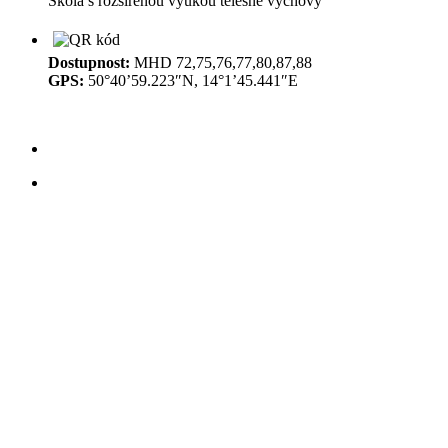
Škola s rozšířenou výukou tělesné výchovy
Dostupnost:
MHD 72,75,76,77,80,87,88
GPS:
50°40’59.223″N, 14°1’45.441″E