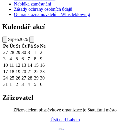
Nabídka zaměstnání
Zásady ochrany osobních údajů
Ochrana oznamovatelů – Whistleblowing
Kalendář akcí
Srpen
2026
Po
Út
St
Čt
Pá
So
Ne
27
28
29
30
31
1
2
3
4
5
6
7
8
9
10
11
12
13
14
15
16
17
18
19
20
21
22
23
24
25
26
27
28
29
30
31
1
2
3
4
5
6
Zřizovatel
Zřizovatelem příspěvkové organizace je Statutární město
Ústí nad Labem