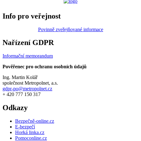
Info pro veřejnost
Povinně zveřejňované informace
Nařízení GDPR
Informační memorandum
Pověřenec pro ochranu osobních údajů
Ing. Martin Kolář
společnost Metropolnet, a.s.
gdpr-po@metropolnet.cz
+ 420 777 150 317
Odkazy
Bezpečně-online.cz
E-bezpečí
Horká linka.cz
Pomoconline.cz