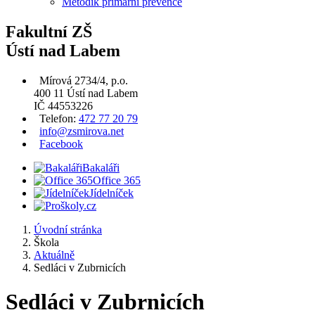
Metodik primární prevence
Fakultní ZŠ
Ústí nad Labem
Mírová 2734/4, p.o.
400 11 Ústí nad Labem
IČ 44553226
Telefon:
472 77 20 79
info@zsmirova.net
Facebook
Bakaláři
Office 365
Jídelníček
Úvodní stránka
Škola
Aktuálně
Sedláci v Zubrnicích
Sedláci v Zubrnicích