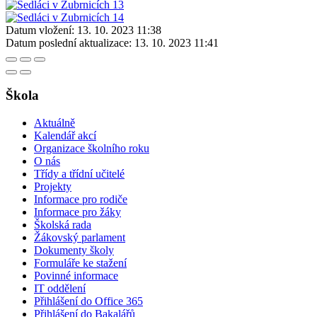
Datum vložení:
13. 10. 2023 11:38
Datum poslední aktualizace:
13. 10. 2023 11:41
Škola
Aktuálně
Kalendář akcí
Organizace školního roku
O nás
Třídy a třídní učitelé
Projekty
Informace pro rodiče
Informace pro žáky
Školská rada
Žákovský parlament
Dokumenty školy
Formuláře ke stažení
Povinné informace
IT oddělení
Přihlášení do Office 365
Přihlášení do Bakalářů