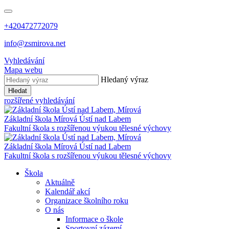
+420472772079
info@zsmirova.net
Vyhledávání
Mapa webu
Hledaný výraz
Hledat
rozšířené vyhledávání
Základní škola
Mírová
Ústí nad Labem
Fakultní škola s rozšířenou výukou tělesné výchovy
Základní škola
Mírová
Ústí nad Labem
Fakultní škola s rozšířenou výukou tělesné výchovy
Škola
Aktuálně
Kalendář akcí
Organizace školního roku
O nás
Informace o škole
Sportovní zázemí