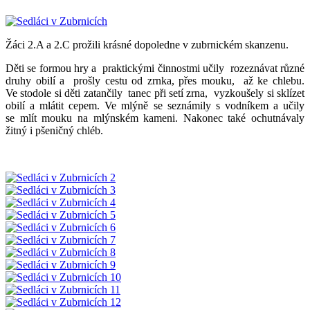
Žáci 2.A a 2.C prožili krásné dopoledne v zubrnickém skanzenu.
Děti se formou hry a praktickými činnostmi učily rozeznávat různé
druhy obilí a prošly cestu od zrnka, přes mouku, až ke chlebu.
Ve stodole si děti zatančily tanec při setí zrna, vyzkoušely si sklízet
obilí a mlátit cepem. Ve mlýně se seznámily s vodníkem a učily
se mlít mouku na mlýnském kameni. Nakonec také ochutnávaly
žitný i pšeničný chléb.