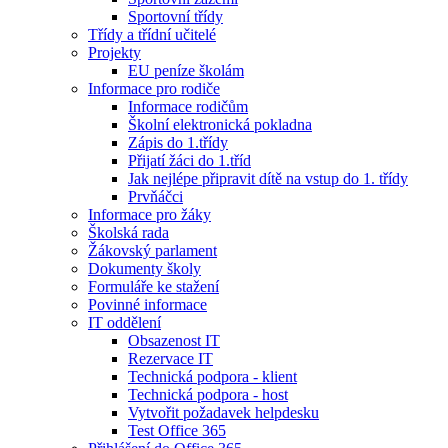
Sportovní třídy
Třídy a třídní učitelé
Projekty
EU peníze školám
Informace pro rodiče
Informace rodičům
Školní elektronická pokladna
Zápis do 1.třídy
Přijatí žáci do 1.tříd
Jak nejlépe připravit dítě na vstup do 1. třídy
Prvňáčci
Informace pro žáky
Školská rada
Žákovský parlament
Dokumenty školy
Formuláře ke stažení
Povinné informace
IT oddělení
Obsazenost IT
Rezervace IT
Technická podpora - klient
Technická podpora - host
Vytvořit požadavek helpdesku
Test Office 365