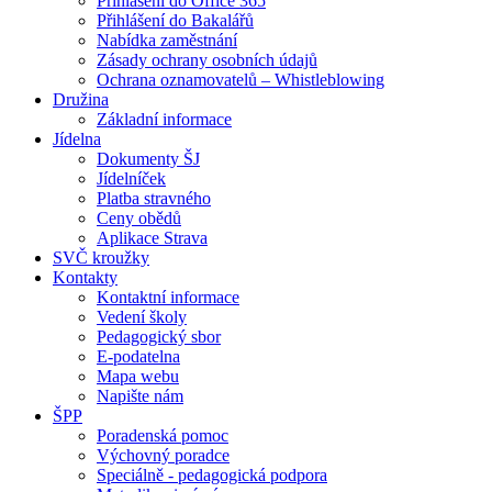
Přihlášení do Office 365
Přihlášení do Bakalářů
Nabídka zaměstnání
Zásady ochrany osobních údajů
Ochrana oznamovatelů – Whistleblowing
Družina
Základní informace
Jídelna
Dokumenty ŠJ
Jídelníček
Platba stravného
Ceny obědů
Aplikace Strava
SVČ kroužky
Kontakty
Kontaktní informace
Vedení školy
Pedagogický sbor
E-podatelna
Mapa webu
Napište nám
ŠPP
Poradenská pomoc
Výchovný poradce
Speciálně - pedagogická podpora