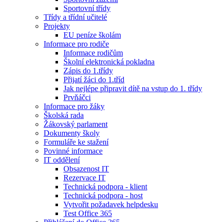
Sportovní třídy
Třídy a třídní učitelé
Projekty
EU peníze školám
Informace pro rodiče
Informace rodičům
Školní elektronická pokladna
Zápis do 1.třídy
Přijatí žáci do 1.tříd
Jak nejlépe připravit dítě na vstup do 1. třídy
Prvňáčci
Informace pro žáky
Školská rada
Žákovský parlament
Dokumenty školy
Formuláře ke stažení
Povinné informace
IT oddělení
Obsazenost IT
Rezervace IT
Technická podpora - klient
Technická podpora - host
Vytvořit požadavek helpdesku
Test Office 365