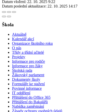
Datum vložení:
22. 10. 2025 9:22
Datum poslední aktualizace:
22. 10. 2025 14:17
Škola
Aktuálně
Kalendář akcí
Organizace školního roku
O nás
Třídy a třídní učitelé
Projekty
Informace pro rodiče
Informace pro žáky
Školská rada
Žákovský parlament
Dokumenty školy
Formuláře ke stažení
Povinné informace
IT oddělení
Přihlášení do Office 365
Přihlášení do Bakalářů
Nabídka zaměstnání
Zásady ochrany osobních údajů