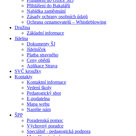
Přihlášení do Office 365
Přihlášení do Bakalářů
Nabídka zaměstnání
Zásady ochrany osobních údajů
Ochrana oznamovatelů – Whistleblowing
Družina
Základní informace
Jídelna
Dokumenty ŠJ
Jídelníček
Platba stravného
Ceny obědů
Aplikace Strava
SVČ kroužky
Kontakty
Kontaktní informace
Vedení školy
Pedagogický sbor
E-podatelna
Mapa webu
Napište nám
ŠPP
Poradenská pomoc
Výchovný poradce
Speciálně - pedagogická podpora