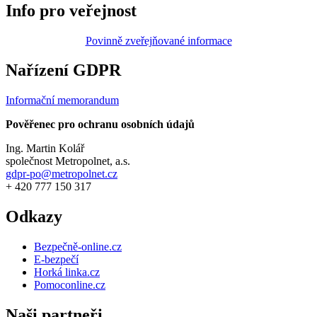
Info pro veřejnost
Povinně zveřejňované informace
Nařízení GDPR
Informační memorandum
Pověřenec pro ochranu osobních údajů
Ing. Martin Kolář
společnost Metropolnet, a.s.
gdpr-po@metropolnet.cz
+ 420 777 150 317
Odkazy
Bezpečně-online.cz
E-bezpečí
Horká linka.cz
Pomoconline.cz
Naši partneři