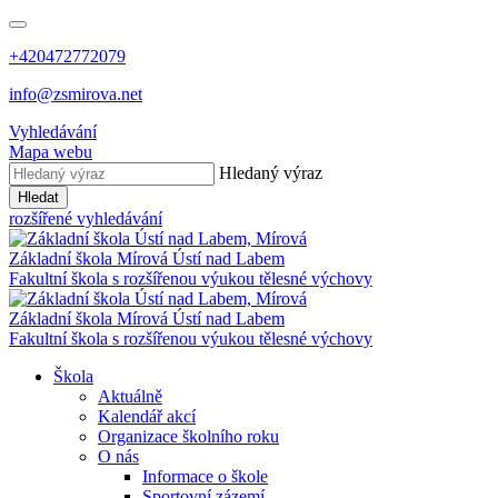
+420472772079
info@zsmirova.net
Vyhledávání
Mapa webu
Hledaný výraz
Hledat
rozšířené vyhledávání
Základní škola
Mírová
Ústí nad Labem
Fakultní škola s rozšířenou výukou tělesné výchovy
Základní škola
Mírová
Ústí nad Labem
Fakultní škola s rozšířenou výukou tělesné výchovy
Škola
Aktuálně
Kalendář akcí
Organizace školního roku
O nás
Informace o škole
Sportovní zázemí