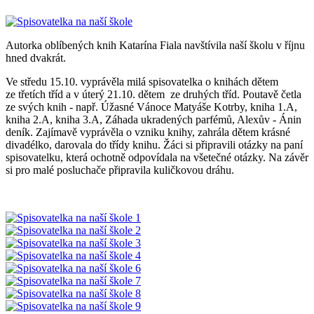
Autorka oblíbených knih Katarína Fiala navštívila naší školu v říjnu
hned dvakrát.
Ve středu 15.10. vyprávěla milá spisovatelka o knihách dětem
ze třetích tříd a v úterý 21.10. dětem ze druhých tříd. Poutavě četla
ze svých knih - např. Úžasné Vánoce Matyáše Kotrby, kniha 1.A,
kniha 2.A, kniha 3.A, Záhada ukradených parfémů, Alexův - Ánin
deník. Zajímavě vyprávěla o vzniku knihy, zahrála dětem krásné
divadélko, darovala do třídy knihu. Žáci si připravili otázky na paní
spisovatelku, která ochotně odpovídala na všetečné otázky. Na závěr
si pro malé posluchače připravila kuličkovou dráhu.