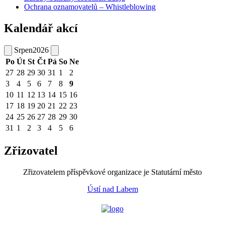
Ochrana oznamovatelů – Whistleblowing
Kalendář akcí
Srpen
2026
Po
Út
St
Čt
Pá
So
Ne
27
28
29
30
31
1
2
3
4
5
6
7
8
9
10
11
12
13
14
15
16
17
18
19
20
21
22
23
24
25
26
27
28
29
30
31
1
2
3
4
5
6
Zřizovatel
Zřizovatelem příspěvkové organizace je Statutární město
Ústí nad Labem