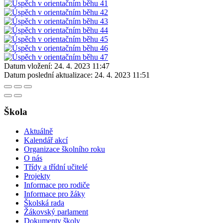
Datum vložení:
24. 4. 2023 11:47
Datum poslední aktualizace:
24. 4. 2023 11:51
Škola
Aktuálně
Kalendář akcí
Organizace školního roku
O nás
Třídy a třídní učitelé
Projekty
Informace pro rodiče
Informace pro žáky
Školská rada
Žákovský parlament
Dokumenty školy