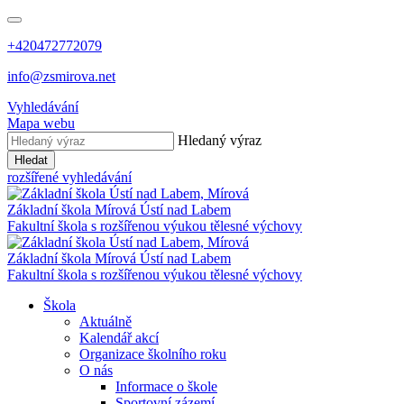
+420472772079
info@zsmirova.net
Vyhledávání
Mapa webu
Hledaný výraz
Hledat
rozšířené vyhledávání
Základní škola
Mírová
Ústí nad Labem
Fakultní škola s rozšířenou výukou tělesné výchovy
Základní škola
Mírová
Ústí nad Labem
Fakultní škola s rozšířenou výukou tělesné výchovy
Škola
Aktuálně
Kalendář akcí
Organizace školního roku
O nás
Informace o škole
Sportovní zázemí