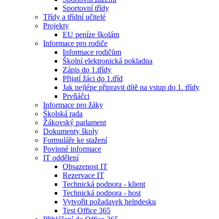
Sportovní třídy
Třídy a třídní učitelé
Projekty
EU peníze školám
Informace pro rodiče
Informace rodičům
Školní elektronická pokladna
Zápis do 1.třídy
Přijatí žáci do 1.tříd
Jak nejlépe připravit dítě na vstup do 1. třídy
Prvňáčci
Informace pro žáky
Školská rada
Žákovský parlament
Dokumenty školy
Formuláře ke stažení
Povinné informace
IT oddělení
Obsazenost IT
Rezervace IT
Technická podpora - klient
Technická podpora - host
Vytvořit požadavek helpdesku
Test Office 365