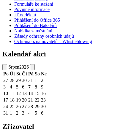
Formuláře ke stažení
Povinné informace
IT oddělení
Přihlášení do Office 365
Přihlášení do Bakalářů
Nabídka zaměstnání
Zásady ochrany osobních údajů
Ochrana oznamovatelů – Whistleblowing
Kalendář akcí
Srpen
2026
Po
Út
St
Čt
Pá
So
Ne
27
28
29
30
31
1
2
3
4
5
6
7
8
9
10
11
12
13
14
15
16
17
18
19
20
21
22
23
24
25
26
27
28
29
30
31
1
2
3
4
5
6
Zřizovatel