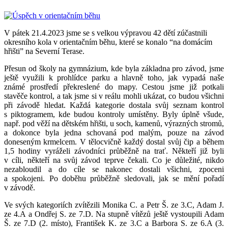
V pátek 21.4.2023 jsme se s velkou výpravou 42 dětí zúčastnili
okresního kola v orientačním běhu, které se konalo “na domácím
hřišti” na Severní Terase.
Přesun od školy na gymnázium, kde byla základna pro závod, jsme
ještě využili k prohlídce parku a hlavně toho, jak vypadá naše
známé prostředí překreslené do mapy. Cestou jsme již potkali
stavěče kontrol, a tak jsme si v reálu mohli ukázat, co budou všichni
při závodě hledat. Každá kategorie dostala svůj seznam kontrol
s piktogramem, kde budou kontroly umístěny. Byly úplně všude,
např. pod věží na dětském hřišti, u soch, kamenů, výrazných stromů,
a dokonce byla jedna schovaná pod malým, pouze na závod
doneseným krmelcem. V tělocvičně každý dostal svůj čip a během
1,5 hodiny vyráželi závodníci průběžně na trať. Někteří již byli
v cíli, někteří na svůj závod teprve čekali. Co je důležité, nikdo
nezabloudil a do cíle se nakonec dostali všichni, zpoceni
a spokojeni. Po doběhu průběžně sledovali, jak se mění pořadí
v závodě.
Ve svých kategoriích zvítězili Monika C. a Petr Š. ze 3.C, Adam J.
ze 4.A a Ondřej S. ze 7.D. Na stupně vítězů ještě vystoupili Adam
Š. ze 7.D (2. místo), František K. ze 3.C a Barbora S. ze 6.A (3.