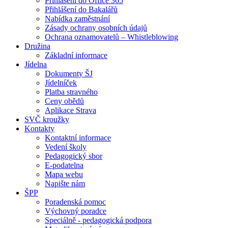
Přihlášení do Office 365
Přihlášení do Bakalářů
Nabídka zaměstnání
Zásady ochrany osobních údajů
Ochrana oznamovatelů – Whistleblowing
Družina
Základní informace
Jídelna
Dokumenty ŠJ
Jídelníček
Platba stravného
Ceny obědů
Aplikace Strava
SVČ kroužky
Kontakty
Kontaktní informace
Vedení školy
Pedagogický sbor
E-podatelna
Mapa webu
Napište nám
ŠPP
Poradenská pomoc
Výchovný poradce
Speciálně - pedagogická podpora