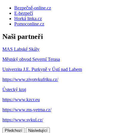
Bezpečně-online.cz
E-bezpečí
Horká linka.cz
Pomoconline.cz
Naši partneři
MAS Labské Skály
Městský obvod Severní Terasa
Univerzita J.E. Purkyně v Ústí nad Labem
https://www.zivotvkufriku.cz/
Ústecký kraj
https://www.kzcr.eu
https://www.ms-vetrna.cz/
https://www.svkul.cz/
Předchozí
Následující