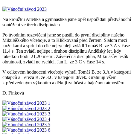
Na kroužku Atletika a gymnastika jsme opět uspořádali předvánoční
soutěžení ve třech disciplínách.
Po úvodním rozcvičení jsme se pustili do první disciplíny našeho
Mikulášského víceboje, a to Kličkovaná před čertem. Slalom mezi
kuželkami a sprint do cíle nejrychleji zvládl Tomáš B. ze 3.A v čase
11,4 s. Ten zvládl nejlépe i druhou disciplínu Andělský let, kdy
raketkou hodil 21,20 metru. Závěrečná disciplína, Mikulášův testík
obratnosti, zvládl nejrychleji Jan L. ze 3.C v čase 14 s.
V celkovém hodnocení víceboje vyhrál Tomáš B. ze 3.A v kategorii
chlapců a Tereza B. ze 3.C v kategorii dívek. Gratuluji všem
k předvedeným výkonům a děkuji za účast a báječnou atmosféru.
D. Finková