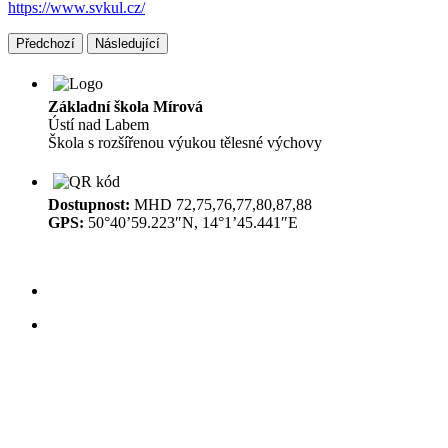
https://www.svkul.cz/
Předchozí
Následující
Základní škola Mírová
Ústí nad Labem
Škola s rozšířenou výukou tělesné výchovy
Dostupnost:
MHD 72,75,76,77,80,87,88
GPS:
50°40’59.223″N, 14°1’45.441″E