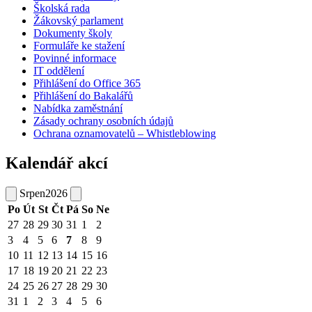
Školská rada
Žákovský parlament
Dokumenty školy
Formuláře ke stažení
Povinné informace
IT oddělení
Přihlášení do Office 365
Přihlášení do Bakalářů
Nabídka zaměstnání
Zásady ochrany osobních údajů
Ochrana oznamovatelů – Whistleblowing
Kalendář akcí
Srpen
2026
Po
Út
St
Čt
Pá
So
Ne
27
28
29
30
31
1
2
3
4
5
6
7
8
9
10
11
12
13
14
15
16
17
18
19
20
21
22
23
24
25
26
27
28
29
30
31
1
2
3
4
5
6