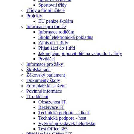
Sportovní třídy
Třídy a třídní učitelé
Projekty
EU peníze školám
Informace pro rodiče
Informace rodičům
Školní elektronická pokladna
Zápis do 1.třídy
Přijatí žáci do 1.tříd
Jak nejlépe připravit dítě na vstup do 1. třídy
Prvňáčci
Informace pro žáky
Školská rada
Žákovský parlament
Dokumenty školy
Formuláře ke stažení
Povinné informace
IT oddělení
Obsazenost IT
Rezervace IT
Technická podpora - klient
Technická podpora - host
Vytvořit požadavek helpdesku
Test Office 365