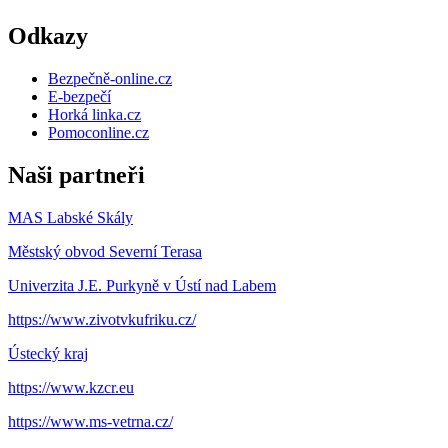
Odkazy
Bezpečně-online.cz
E-bezpečí
Horká linka.cz
Pomoconline.cz
Naši partneři
MAS Labské Skály
Městský obvod Severní Terasa
Univerzita J.E. Purkyně v Ústí nad Labem
https://www.zivotvkufriku.cz/
Ústecký kraj
https://www.kzcr.eu
https://www.ms-vetrna.cz/