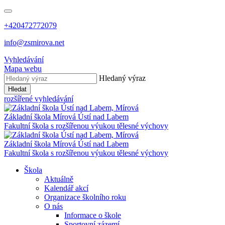
+420472772079
info@zsmirova.net
Vyhledávání
Mapa webu
Hledaný výraz
Hledat
rozšířené vyhledávání
Základní škola
Mírová
Ústí nad Labem
Fakultní škola s rozšířenou výukou tělesné výchovy
Základní škola
Mírová
Ústí nad Labem
Fakultní škola s rozšířenou výukou tělesné výchovy
Škola
Aktuálně
Kalendář akcí
Organizace školního roku
O nás
Informace o škole
Sportovní zázemí