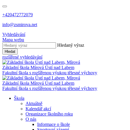
+420472772079
info@zsmirova.net
Vyhledávání
Mapa webu
Hledaný výraz
Hledat
rozšířené vyhledávání
Základní škola
Mírová
Ústí nad Labem
Fakultní škola s rozšířenou výukou tělesné výchovy
Základní škola
Mírová
Ústí nad Labem
Fakultní škola s rozšířenou výukou tělesné výchovy
Škola
Aktuálně
Kalendář akcí
Organizace školního roku
O nás
Informace o škole
Sportovní zázemí