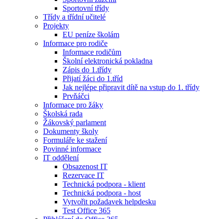
Sportovní třídy
Třídy a třídní učitelé
Projekty
EU peníze školám
Informace pro rodiče
Informace rodičům
Školní elektronická pokladna
Zápis do 1.třídy
Přijatí žáci do 1.tříd
Jak nejlépe připravit dítě na vstup do 1. třídy
Prvňáčci
Informace pro žáky
Školská rada
Žákovský parlament
Dokumenty školy
Formuláře ke stažení
Povinné informace
IT oddělení
Obsazenost IT
Rezervace IT
Technická podpora - klient
Technická podpora - host
Vytvořit požadavek helpdesku
Test Office 365