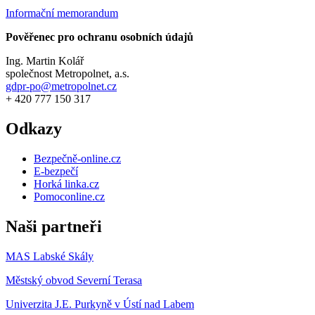
Informační memorandum
Pověřenec pro ochranu osobních údajů
Ing. Martin Kolář
společnost Metropolnet, a.s.
gdpr-po@metropolnet.cz
+ 420 777 150 317
Odkazy
Bezpečně-online.cz
E-bezpečí
Horká linka.cz
Pomoconline.cz
Naši partneři
MAS Labské Skály
Městský obvod Severní Terasa
Univerzita J.E. Purkyně v Ústí nad Labem