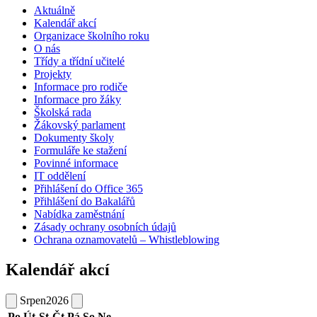
Aktuálně
Kalendář akcí
Organizace školního roku
O nás
Třídy a třídní učitelé
Projekty
Informace pro rodiče
Informace pro žáky
Školská rada
Žákovský parlament
Dokumenty školy
Formuláře ke stažení
Povinné informace
IT oddělení
Přihlášení do Office 365
Přihlášení do Bakalářů
Nabídka zaměstnání
Zásady ochrany osobních údajů
Ochrana oznamovatelů – Whistleblowing
Kalendář akcí
Srpen
2026
Po
Út
St
Čt
Pá
So
Ne