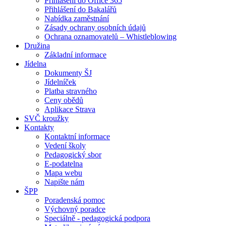
Přihlášení do Office 365
Přihlášení do Bakalářů
Nabídka zaměstnání
Zásady ochrany osobních údajů
Ochrana oznamovatelů – Whistleblowing
Družina
Základní informace
Jídelna
Dokumenty ŠJ
Jídelníček
Platba stravného
Ceny obědů
Aplikace Strava
SVČ kroužky
Kontakty
Kontaktní informace
Vedení školy
Pedagogický sbor
E-podatelna
Mapa webu
Napište nám
ŠPP
Poradenská pomoc
Výchovný poradce
Speciálně - pedagogická podpora