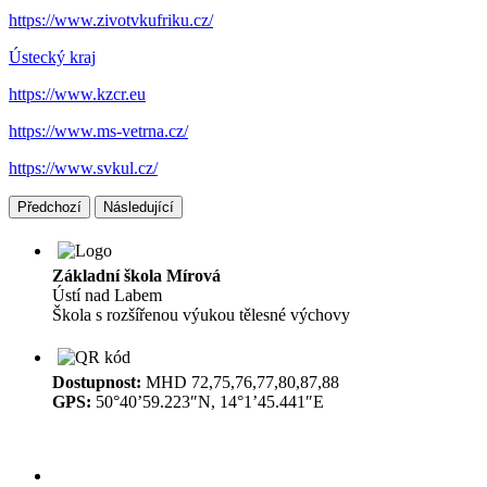
https://www.zivotvkufriku.cz/
Ústecký kraj
https://www.kzcr.eu
https://www.ms-vetrna.cz/
https://www.svkul.cz/
Předchozí
Následující
Základní škola Mírová
Ústí nad Labem
Škola s rozšířenou výukou tělesné výchovy
Dostupnost:
MHD 72,75,76,77,80,87,88
GPS:
50°40’59.223″N, 14°1’45.441″E