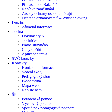
Přihlášení do Office 365
Přihlášení do Bakalářů
Nabídka zaměstnání
Zásady ochrany osobních údajů
Ochrana oznamovatelů – Whistleblowing
Družina
Základní informace
Jídelna
Dokumenty ŠJ
Jídelníček
Platba stravného
Ceny obědů
Aplikace Strava
SVČ kroužky
Kontakty
Kontaktní informace
Vedení školy
Pedagogický sbor
E-podatelna
Mapa webu
Napište nám
ŠPP
Poradenská pomoc
Výchovný poradce
Speciálně - pedagogická podpora