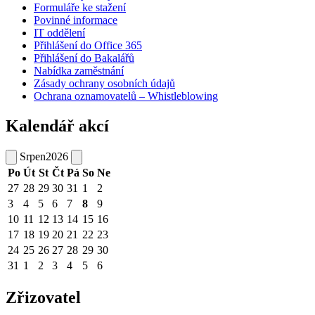
Formuláře ke stažení
Povinné informace
IT oddělení
Přihlášení do Office 365
Přihlášení do Bakalářů
Nabídka zaměstnání
Zásady ochrany osobních údajů
Ochrana oznamovatelů – Whistleblowing
Kalendář akcí
Srpen
2026
Po
Út
St
Čt
Pá
So
Ne
27
28
29
30
31
1
2
3
4
5
6
7
8
9
10
11
12
13
14
15
16
17
18
19
20
21
22
23
24
25
26
27
28
29
30
31
1
2
3
4
5
6
Zřizovatel