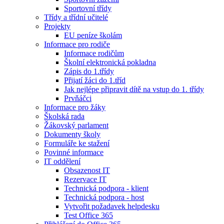
Sportovní třídy
Třídy a třídní učitelé
Projekty
EU peníze školám
Informace pro rodiče
Informace rodičům
Školní elektronická pokladna
Zápis do 1.třídy
Přijatí žáci do 1.tříd
Jak nejlépe připravit dítě na vstup do 1. třídy
Prvňáčci
Informace pro žáky
Školská rada
Žákovský parlament
Dokumenty školy
Formuláře ke stažení
Povinné informace
IT oddělení
Obsazenost IT
Rezervace IT
Technická podpora - klient
Technická podpora - host
Vytvořit požadavek helpdesku
Test Office 365