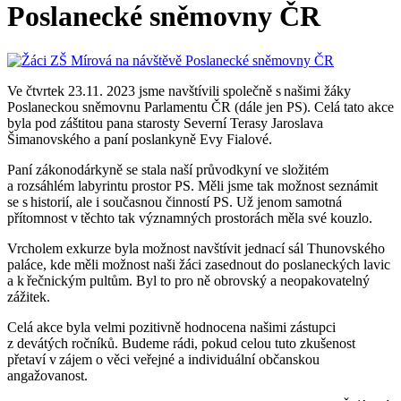
Poslanecké sněmovny ČR
Ve čtvrtek 23.11. 2023 jsme navštívili společně s našimi žáky
Poslaneckou sněmovnu Parlamentu ČR (dále jen PS). Celá tato akce
byla pod záštitou pana starosty Severní Terasy Jaroslava
Šimanovského a paní poslankyně Evy Fialové.
Paní zákonodárkyně se stala naší průvodkyní ve složitém
a rozsáhlém labyrintu prostor PS. Měli jsme tak možnost seznámit
se s historií, ale i současnou činností PS. Už jenom samotná
přítomnost v těchto tak významných prostorách měla své kouzlo.
Vrcholem exkurze byla možnost navštívit jednací sál Thunovského
paláce, kde měli možnost naši žáci zasednout do poslaneckých lavic
a k řečnickým pultům. Byl to pro ně obrovský a neopakovatelný
zážitek.
Celá akce byla velmi pozitivně hodnocena našimi zástupci
z devátých ročníků. Budeme rádi, pokud celou tuto zkušenost
přetaví v zájem o věci veřejné a individuální občanskou
angažovanost.