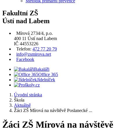
Metodik primární prevence
Fakultní ZŠ
Ústí nad Labem
Mírová 2734/4, p.o.
400 11 Ústí nad Labem
IČ 44553226
Telefon:
472 77 20 79
info@zsmirova.net
Facebook
Bakaláři
Office 365
Jídelníček
Úvodní stránka
Škola
Aktuálně
Žáci ZŠ Mírová na návštěvě Poslanecké ...
Žáci ZŠ Mírová na návštěvě