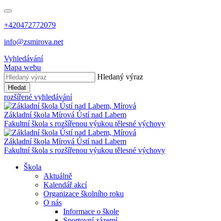
+420472772079
info@zsmirova.net
Vyhledávání
Mapa webu
Hledaný výraz
Hledat
rozšířené vyhledávání
Základní škola
Mírová
Ústí nad Labem
Fakultní škola s rozšířenou výukou tělesné výchovy
Základní škola
Mírová
Ústí nad Labem
Fakultní škola s rozšířenou výukou tělesné výchovy
Škola
Aktuálně
Kalendář akcí
Organizace školního roku
O nás
Informace o škole
Sportovní zázemí