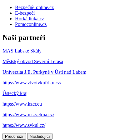
Bezpečně-online.cz
E-bezpečí
Horká linka.cz
Pomoconline.cz
Naši partneři
MAS Labské Skály
Městský obvod Severní Terasa
Univerzita J.E. Purkyně v Ústí nad Labem
https://www.zivotvkufriku.cz/
Ústecký kraj
https://www.kzcr.eu
https://www.ms-vetrna.cz/
https://www.svkul.cz/
Předchozí
Následující