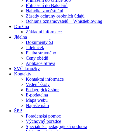
Přihlášení do Office 365
Přihlášení do Bakalářů
Nabídka zaměstnání
Zásady ochrany osobních údajů
Ochrana oznamovatelů – Whistleblowing
Družina
Základní informace
Jídelna
Dokumenty ŠJ
Jídelníček
Platba stravného
Ceny obědů
Aplikace Strava
SVČ kroužky
Kontakty
Kontaktní informace
Vedení školy
Pedagogický sbor
E-podatelna
Mapa webu
Napište nám
ŠPP
Poradenská pomoc
Výchovný poradce
Speciálně - pedagogická podpora