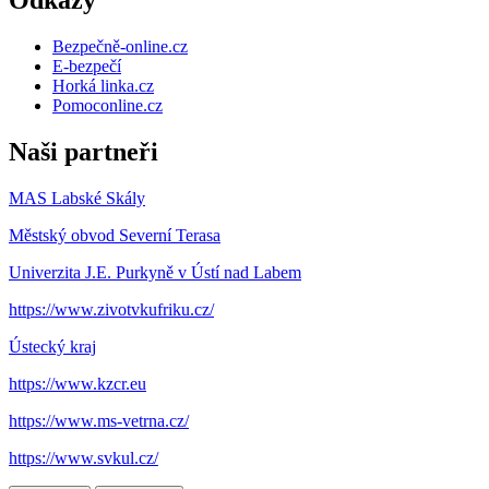
Odkazy
Bezpečně-online.cz
E-bezpečí
Horká linka.cz
Pomoconline.cz
Naši partneři
MAS Labské Skály
Městský obvod Severní Terasa
Univerzita J.E. Purkyně v Ústí nad Labem
https://www.zivotvkufriku.cz/
Ústecký kraj
https://www.kzcr.eu
https://www.ms-vetrna.cz/
https://www.svkul.cz/