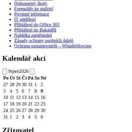
Dokumenty školy
Formuláře ke stažení
Povinné informace
IT oddělení
Přihlášení do Office 365
Přihlášení do Bakalářů
Nabídka zaměstnání
Zásady ochrany osobních údajů
Ochrana oznamovatelů – Whistleblowing
Kalendář akcí
Srpen
2026
Po
Út
St
Čt
Pá
So
Ne
27
28
29
30
31
1
2
3
4
5
6
7
8
9
10
11
12
13
14
15
16
17
18
19
20
21
22
23
24
25
26
27
28
29
30
31
1
2
3
4
5
6
Zřizovatel