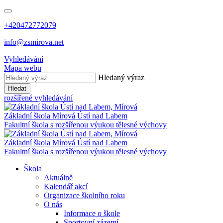
+420472772079
info@zsmirova.net
Vyhledávání
Mapa webu
Hledaný výraz
Hledat
rozšířené vyhledávání
Základní škola
Mírová
Ústí nad Labem
Fakultní škola s rozšířenou výukou tělesné výchovy
Základní škola
Mírová
Ústí nad Labem
Fakultní škola s rozšířenou výukou tělesné výchovy
Škola
Aktuálně
Kalendář akcí
Organizace školního roku
O nás
Informace o škole
Sportovní zázemí