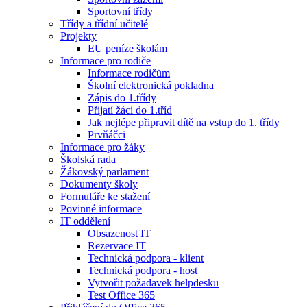
Sportovní třídy
Třídy a třídní učitelé
Projekty
EU peníze školám
Informace pro rodiče
Informace rodičům
Školní elektronická pokladna
Zápis do 1.třídy
Přijatí žáci do 1.tříd
Jak nejlépe připravit dítě na vstup do 1. třídy
Prvňáčci
Informace pro žáky
Školská rada
Žákovský parlament
Dokumenty školy
Formuláře ke stažení
Povinné informace
IT oddělení
Obsazenost IT
Rezervace IT
Technická podpora - klient
Technická podpora - host
Vytvořit požadavek helpdesku
Test Office 365