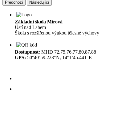
Předchozí
Následující
Základní škola Mírová
Ústí nad Labem
Škola s rozšířenou výukou tělesné výchovy
Dostupnost:
MHD 72,75,76,77,80,87,88
GPS:
50°40’59.223″N, 14°1’45.441″E