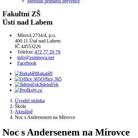
Metodik primární prevence
Fakultní ZŠ
Ústí nad Labem
Mírová 2734/4, p.o.
400 11 Ústí nad Labem
IČ 44553226
Telefon:
472 77 20 79
info@zsmirova.net
Facebook
Bakaláři
Office 365
Jídelníček
Úvodní stránka
Škola
Aktuálně
Noc s Andersenem na Mírovce
Noc s Andersenem na Mírovce