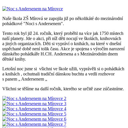
Naše škola ZŠ Mírová se zapojila již po několikáté do mezinárodní
pohádkové "Noci s Andersenem".
Tento rok byl již 24. ročník, který proběhl na více jak 1750 místech
naší planety. Jde o akci, při níž děti nocují ve školách, knihovnách
a jiných organizacích. Děti si vypráví o knihách, na které v dnešní
uspěchané době není tolik času. Akce je spojena s výročím narození
dánského pohádkáře H.CH. Andersena a s Mezinárodním dnem
dětské knihy.
Letošní noc jsme si všichni ve škole užili, vyprávěli si o pohádkách
a knihách , ochutnali tradiční dánskou buchtu a vedli rozhovor
s panem „ Andersenem „
Všichni se těšíme na další ročník, kterého se určitě zase zúčastníme.