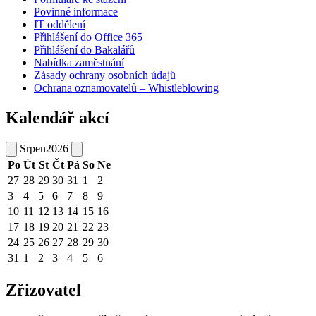
Povinné informace
IT oddělení
Přihlášení do Office 365
Přihlášení do Bakalářů
Nabídka zaměstnání
Zásady ochrany osobních údajů
Ochrana oznamovatelů – Whistleblowing
Kalendář akcí
Srpen
2026
Po
Út
St
Čt
Pá
So
Ne
27
28
29
30
31
1
2
3
4
5
6
7
8
9
10
11
12
13
14
15
16
17
18
19
20
21
22
23
24
25
26
27
28
29
30
31
1
2
3
4
5
6
Zřizovatel