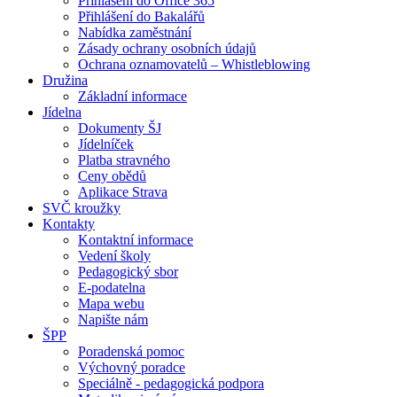
Přihlášení do Office 365
Přihlášení do Bakalářů
Nabídka zaměstnání
Zásady ochrany osobních údajů
Ochrana oznamovatelů – Whistleblowing
Družina
Základní informace
Jídelna
Dokumenty ŠJ
Jídelníček
Platba stravného
Ceny obědů
Aplikace Strava
SVČ kroužky
Kontakty
Kontaktní informace
Vedení školy
Pedagogický sbor
E-podatelna
Mapa webu
Napište nám
ŠPP
Poradenská pomoc
Výchovný poradce
Speciálně - pedagogická podpora