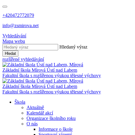
+420472772079
info@zsmirova.net
Vyhledávání
Mapa webu
Hledaný výraz
Hledat
rozšířené vyhledávání
Základní škola
Mírová
Ústí nad Labem
Fakultní škola s rozšířenou výukou tělesné výchovy
Základní škola
Mírová
Ústí nad Labem
Fakultní škola s rozšířenou výukou tělesné výchovy
Škola
Aktuálně
Kalendář akcí
Organizace školního roku
O nás
Informace o škole
Sportovní zázemí