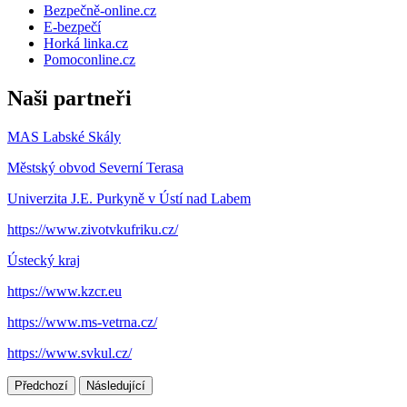
Bezpečně-online.cz
E-bezpečí
Horká linka.cz
Pomoconline.cz
Naši partneři
MAS Labské Skály
Městský obvod Severní Terasa
Univerzita J.E. Purkyně v Ústí nad Labem
https://www.zivotvkufriku.cz/
Ústecký kraj
https://www.kzcr.eu
https://www.ms-vetrna.cz/
https://www.svkul.cz/
Předchozí
Následující