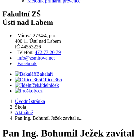
Metodik primární prevence
Fakultní ZŠ
Ústí nad Labem
Mírová 2734/4, p.o.
400 11 Ústí nad Labem
IČ 44553226
Telefon:
472 77 20 79
info@zsmirova.net
Facebook
Bakaláři
Office 365
Jídelníček
Úvodní stránka
Škola
Aktuálně
Pan Ing. Bohumil Ježek zavítal s...
Pan Ing. Bohumil Ježek zavítal