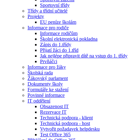
Sportovní třídy
Třídy a třídní učitelé
Projekty
EU peníze školám
Informace pro rodiče
Informace rodičům
Školní elektronická pokladna
Zápis do 1.třídy
Přijatí žáci do 1.tříd
Jak nejlépe připravit dítě na vstup do 1. třídy
Prvňáčci
Informace pro žáky
Školská rada
Žákovský parlament
Dokumenty školy
Formuláře ke stažení
Povinné informace
IT oddělení
Obsazenost IT
Rezervace IT
Technická podpora - klient
Technická podpora - host
Vytvořit požadavek helpdesku
Test Office 365