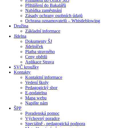
Přihlášení do Office 365
Přihlášení do Bakalářů
Nabídka zaměstnání
Zásady ochrany osobních údajů
Ochrana oznamovatelů – Whistleblowing
Družina
Základní informace
Jídelna
Dokumenty ŠJ
Jídelníček
Platba stravného
Ceny obědů
Aplikace Strava
SVČ kroužky
Kontakty
Kontaktní informace
Vedení školy
Pedagogický sbor
E-podatelna
Mapa webu
Napište nám
ŠPP
Poradenská pomoc
Výchovný poradce
Speciálně - pedagogická podpora