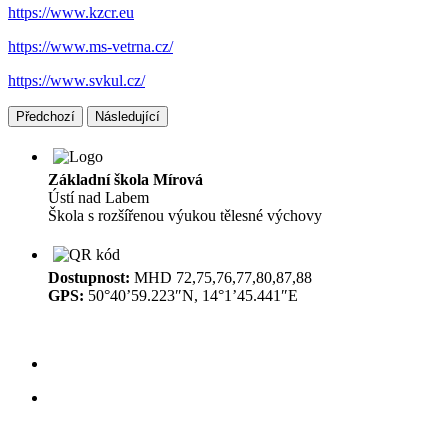
https://www.kzcr.eu
https://www.ms-vetrna.cz/
https://www.svkul.cz/
Předchozí
Následující
Základní škola Mírová
Ústí nad Labem
Škola s rozšířenou výukou tělesné výchovy
Dostupnost:
MHD 72,75,76,77,80,87,88
GPS:
50°40’59.223″N, 14°1’45.441″E