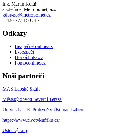
Ing. Martin Kolář
společnost Metropolnet, a.s.
gdpr-po@metropolnet.cz
+ 420 777 150 317
Odkazy
Bezpečně-online.cz
E-bezpečí
Horká linka.cz
Pomoconline.cz
Naši partneři
MAS Labské Skály
Městský obvod Severní Terasa
Univerzita J.E. Purkyně v Ústí nad Labem
https://www.zivotvkufriku.cz/
Ústecký kraj