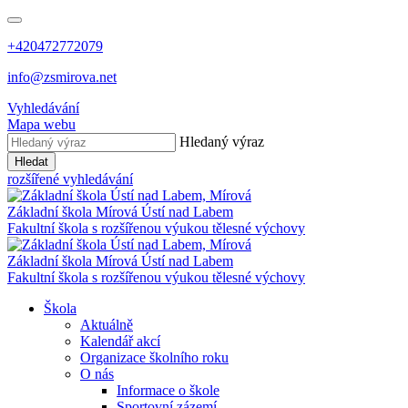
+420472772079
info@zsmirova.net
Vyhledávání
Mapa webu
Hledaný výraz
Hledat
rozšířené vyhledávání
Základní škola
Mírová
Ústí nad Labem
Fakultní škola s rozšířenou výukou tělesné výchovy
Základní škola
Mírová
Ústí nad Labem
Fakultní škola s rozšířenou výukou tělesné výchovy
Škola
Aktuálně
Kalendář akcí
Organizace školního roku
O nás
Informace o škole
Sportovní zázemí