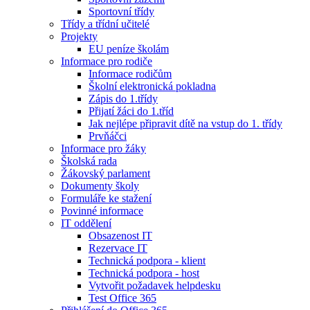
Sportovní třídy
Třídy a třídní učitelé
Projekty
EU peníze školám
Informace pro rodiče
Informace rodičům
Školní elektronická pokladna
Zápis do 1.třídy
Přijatí žáci do 1.tříd
Jak nejlépe připravit dítě na vstup do 1. třídy
Prvňáčci
Informace pro žáky
Školská rada
Žákovský parlament
Dokumenty školy
Formuláře ke stažení
Povinné informace
IT oddělení
Obsazenost IT
Rezervace IT
Technická podpora - klient
Technická podpora - host
Vytvořit požadavek helpdesku
Test Office 365