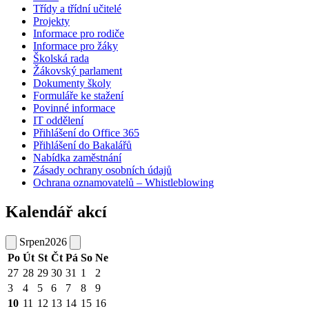
Třídy a třídní učitelé
Projekty
Informace pro rodiče
Informace pro žáky
Školská rada
Žákovský parlament
Dokumenty školy
Formuláře ke stažení
Povinné informace
IT oddělení
Přihlášení do Office 365
Přihlášení do Bakalářů
Nabídka zaměstnání
Zásady ochrany osobních údajů
Ochrana oznamovatelů – Whistleblowing
Kalendář akcí
Srpen
2026
Po
Út
St
Čt
Pá
So
Ne
27
28
29
30
31
1
2
3
4
5
6
7
8
9
10
11
12
13
14
15
16