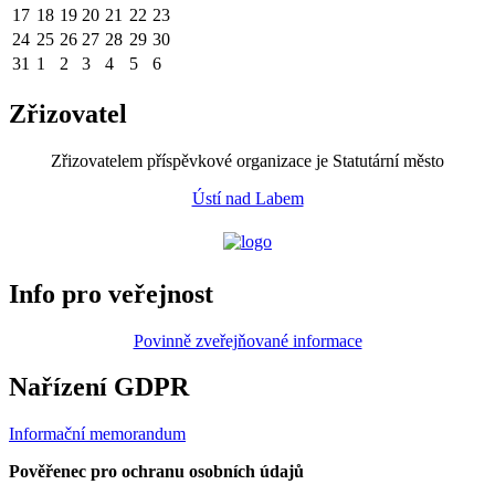
17
18
19
20
21
22
23
24
25
26
27
28
29
30
31
1
2
3
4
5
6
Zřizovatel
Zřizovatelem příspěvkové organizace je Statutární město
Ústí nad Labem
Info pro veřejnost
Povinně zveřejňované informace
Nařízení GDPR
Informační memorandum
Pověřenec pro ochranu osobních údajů