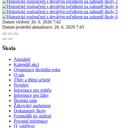
Datum vložení:
26. 6. 2026 7:42
Datum poslední aktualizace:
26. 6. 2026 7:43
Škola
Aktuálně
Kalendář akcí
Organizace školního roku
O nás
Třídy a třídní učitelé
Projekty
Informace pro rodiče
Informace pro žáky
Školská rada
Žákovský parlament
Dokumenty školy
Formuláře ke stažení
Povinné informace
IT oddělení