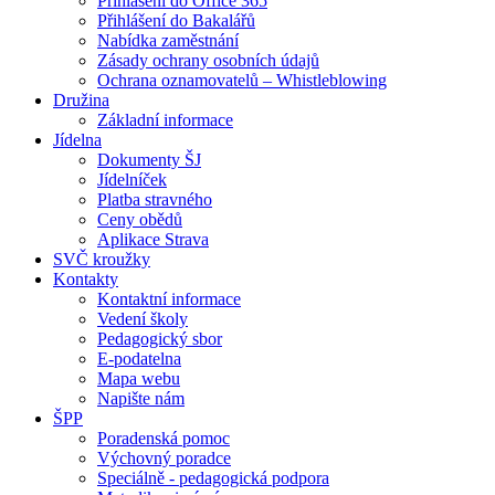
Přihlášení do Office 365
Přihlášení do Bakalářů
Nabídka zaměstnání
Zásady ochrany osobních údajů
Ochrana oznamovatelů – Whistleblowing
Družina
Základní informace
Jídelna
Dokumenty ŠJ
Jídelníček
Platba stravného
Ceny obědů
Aplikace Strava
SVČ kroužky
Kontakty
Kontaktní informace
Vedení školy
Pedagogický sbor
E-podatelna
Mapa webu
Napište nám
ŠPP
Poradenská pomoc
Výchovný poradce
Speciálně - pedagogická podpora