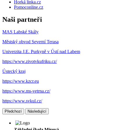
Horká linka.cz
Pomoconline.cz
Naši partneři
MAS Labské Skály
Městský obvod Severní Terasa
Univerzita J.E. Purkyně v Ústí nad Labem
https://www.zivotvkufriku.cz/
Ústecký kraj
https://www.kzcr.eu
https://www.ms-vetrna.cz/
https://www.svkul.cz/
Předchozí
Následující
Základní škola Mírová