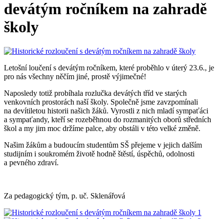
devátým ročníkem na zahradě
školy
Letošní loučení s devátým ročníkem, které proběhlo v úterý 23.6., je
pro nás všechny něčím jiné, prostě výjimečné!
Naposledy totiž probíhala rozlučka devátých tříd ve starých
venkovních prostorách naší školy. Společně jsme zavzpomínali
na devítiletou historii našich žáků. Vyrostli z nich mladí sympaťáci
a sympaťandy, kteří se rozeběhnou do rozmanitých oborů středních
škol a my jim moc držíme palce, aby obstáli v této velké změně.
Našim žákům a budoucím studentům SŠ přejeme v jejich dalším
studijním i soukromém životě hodně štěstí, úspěchů, odolnosti
a pevného zdraví.
Za pedagogický tým, p. uč. Sklenářová