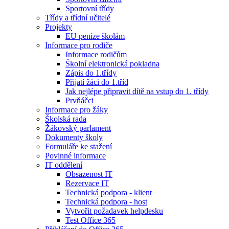
Sportovní třídy
Třídy a třídní učitelé
Projekty
EU peníze školám
Informace pro rodiče
Informace rodičům
Školní elektronická pokladna
Zápis do 1.třídy
Přijatí žáci do 1.tříd
Jak nejlépe připravit dítě na vstup do 1. třídy
Prvňáčci
Informace pro žáky
Školská rada
Žákovský parlament
Dokumenty školy
Formuláře ke stažení
Povinné informace
IT oddělení
Obsazenost IT
Rezervace IT
Technická podpora - klient
Technická podpora - host
Vytvořit požadavek helpdesku
Test Office 365