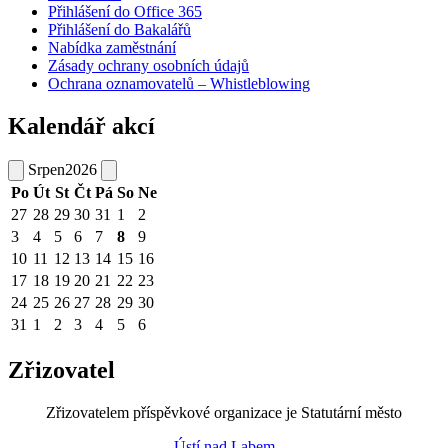
Přihlášení do Office 365
Přihlášení do Bakalářů
Nabídka zaměstnání
Zásady ochrany osobních údajů
Ochrana oznamovatelů – Whistleblowing
Kalendář akcí
Srpen
2026
Po
Út
St
Čt
Pá
So
Ne
27
28
29
30
31
1
2
3
4
5
6
7
8
9
10
11
12
13
14
15
16
17
18
19
20
21
22
23
24
25
26
27
28
29
30
31
1
2
3
4
5
6
Zřizovatel
Zřizovatelem příspěvkové organizace je Statutární město
Ústí nad Labem