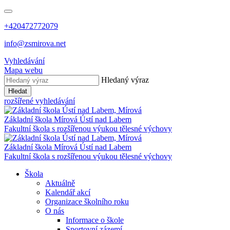
+420472772079
info@zsmirova.net
Vyhledávání
Mapa webu
Hledaný výraz
Hledat
rozšířené vyhledávání
Základní škola
Mírová
Ústí nad Labem
Fakultní škola s rozšířenou výukou tělesné výchovy
Základní škola
Mírová
Ústí nad Labem
Fakultní škola s rozšířenou výukou tělesné výchovy
Škola
Aktuálně
Kalendář akcí
Organizace školního roku
O nás
Informace o škole
Sportovní zázemí