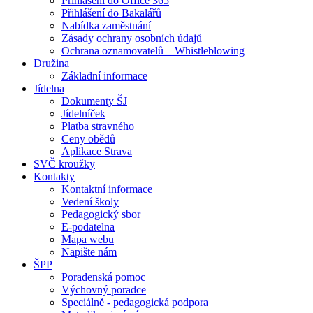
Přihlášení do Office 365
Přihlášení do Bakalářů
Nabídka zaměstnání
Zásady ochrany osobních údajů
Ochrana oznamovatelů – Whistleblowing
Družina
Základní informace
Jídelna
Dokumenty ŠJ
Jídelníček
Platba stravného
Ceny obědů
Aplikace Strava
SVČ kroužky
Kontakty
Kontaktní informace
Vedení školy
Pedagogický sbor
E-podatelna
Mapa webu
Napište nám
ŠPP
Poradenská pomoc
Výchovný poradce
Speciálně - pedagogická podpora