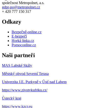
společnost Metropolnet, a.s.
gdpr-po@metropolnet.cz
+ 420 777 150 317
Odkazy
Bezpečně-online.cz
E-bezpečí
Horká linka.cz
Pomoconline.cz
Naši partneři
MAS Labské Skály
Městský obvod Severní Terasa
Univerzita J.E. Purkyně v Ústí nad Labem
https://www.zivotvkufriku.cz/
Ústecký kraj
https://www.kzcr.eu