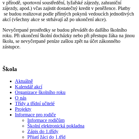
v přírodě, sportovní soustředění, lyžařské zájezdy, zahraniční
zájezdy, apod.) včas zajistit dostatečný kredit v peněžence. Platby
se budou realizovat podle přímých pokynů vedoucích jednotlivých
akcí (všechny akce se strhávají až po ukončení akce).
Nevyčerpané prostředky se budou převádět do dalšího školního
roku. Při ukončení školní docházky nebo při přestupu žáka na jinou
školu, se nevyčerpané peníze zašlou zpět na účet zákonného
zástupce.
Škola
Aktuálně
Kalendář akcí
Organizace školního roku
O nás
Třídy a třídní učitelé
Projekty
Informace pro rodiče
Informace rodičům
Školní elektronická pokladna
Zápis do 1.třídy
Přijatí žáci do 1.tříd