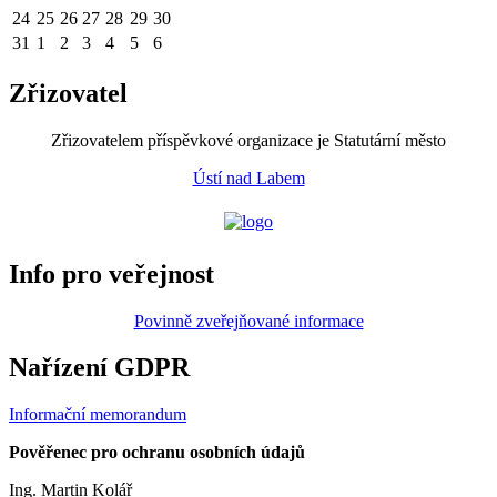
24
25
26
27
28
29
30
31
1
2
3
4
5
6
Zřizovatel
Zřizovatelem příspěvkové organizace je Statutární město
Ústí nad Labem
Info pro veřejnost
Povinně zveřejňované informace
Nařízení GDPR
Informační memorandum
Pověřenec pro ochranu osobních údajů
Ing. Martin Kolář