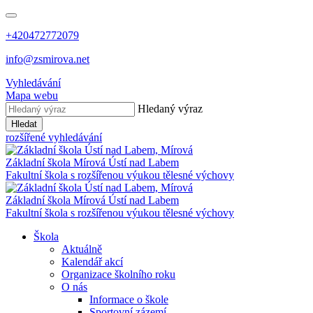
+420472772079
info@zsmirova.net
Vyhledávání
Mapa webu
Hledaný výraz
Hledat
rozšířené vyhledávání
Základní škola
Mírová
Ústí nad Labem
Fakultní škola s rozšířenou výukou tělesné výchovy
Základní škola
Mírová
Ústí nad Labem
Fakultní škola s rozšířenou výukou tělesné výchovy
Škola
Aktuálně
Kalendář akcí
Organizace školního roku
O nás
Informace o škole
Sportovní zázemí