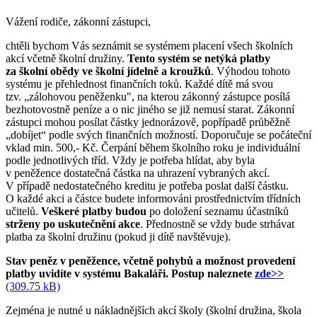
Vážení rodiče, zákonní zástupci,
chtěli bychom Vás seznámit se systémem placení všech školních
akcí včetně školní družiny.
Tento systém se netýká platby
za školní obědy ve školní jídelně a kroužků
. Výhodou tohoto
systému je přehlednost finančních toků. Každé dítě má svou
tzv. „zálohovou peněženku", na kterou zákonný zástupce posílá
bezhotovostně peníze a o nic jiného se již nemusí starat. Zákonní
zástupci mohou posílat částky jednorázově, popřípadě průběžně
„dobíjet“ podle svých finančních možností. Doporučuje se počáteční
vklad min. 500,- Kč. Čerpání během školního roku je individuální
podle jednotlivých tříd. Vždy je potřeba hlídat, aby byla
v peněžence dostatečná částka na uhrazení vybraných akcí.
V případě nedostatečného kreditu je potřeba poslat další částku.
O každé akci a částce budete informováni prostřednictvím třídních
učitelů.
Veškeré platby budou
po doložení seznamu účastníků
strženy po uskutečnění akce
. Přednostně se vždy bude strhávat
platba za školní družinu (pokud ji dítě navštěvuje).
Stav peněz v peněžence, včetně pohybů a možnost provedení
platby uvidíte v systému Bakaláři. Postup naleznete
zde>>
(309.75 kB)
Zejména je nutné u nákladnějších akcí školy (školní družina, škola