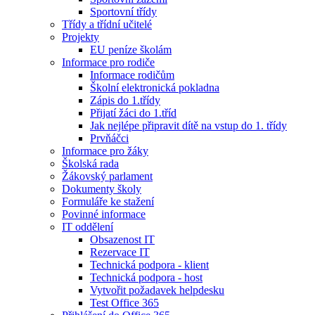
Sportovní třídy
Třídy a třídní učitelé
Projekty
EU peníze školám
Informace pro rodiče
Informace rodičům
Školní elektronická pokladna
Zápis do 1.třídy
Přijatí žáci do 1.tříd
Jak nejlépe připravit dítě na vstup do 1. třídy
Prvňáčci
Informace pro žáky
Školská rada
Žákovský parlament
Dokumenty školy
Formuláře ke stažení
Povinné informace
IT oddělení
Obsazenost IT
Rezervace IT
Technická podpora - klient
Technická podpora - host
Vytvořit požadavek helpdesku
Test Office 365