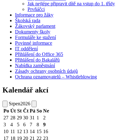
Jak nejlépe připravit dítě na vstup do 1. třídy
Prvňáčci
Informace pro žáky
Školská rada
Žákovský parlament
Dokumenty školy
Formuláře ke stažení
Povinné informace
IT oddělení
Přihlášení do Office 365
Přihlášení do Bakalářů
Nabídka zaměstnání
Zásady ochrany osobních údajů
Ochrana oznamovatelů – Whistleblowing
Kalendář akcí
Srpen
2026
Po
Út
St
Čt
Pá
So
Ne
27
28
29
30
31
1
2
3
4
5
6
7
8
9
10
11
12
13
14
15
16
17
18
19
20
21
22
23