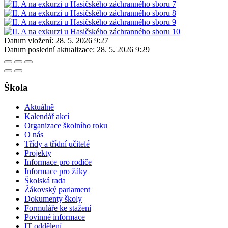
Datum vložení:
28. 5. 2026 9:27
Datum poslední aktualizace:
28. 5. 2026 9:29
Škola
Aktuálně
Kalendář akcí
Organizace školního roku
O nás
Třídy a třídní učitelé
Projekty
Informace pro rodiče
Informace pro žáky
Školská rada
Žákovský parlament
Dokumenty školy
Formuláře ke stažení
Povinné informace
IT oddělení