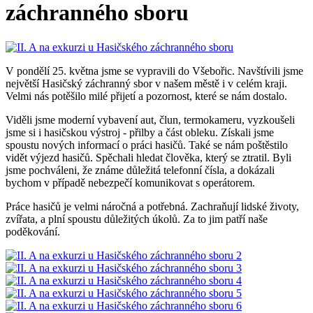
záchranného sboru
V pondělí 25. května jsme se vypravili do Všebořic. Navštívili jsme
největší Hasičský záchranný sbor v našem městě i v celém kraji.
Velmi nás potěšilo milé přijetí a pozornost, které se nám dostalo.
Viděli jsme moderní vybavení aut, člun, termokameru, vyzkoušeli
jsme si i hasičskou výstroj - přilby a část obleku. Získali jsme
spoustu nových informací o práci hasičů. Také se nám poštěstilo
vidět výjezd hasičů. Spěchali hledat člověka, který se ztratil. Byli
jsme pochváleni, že známe důležitá telefonní čísla, a dokázali
bychom v případě nebezpečí komunikovat s operátorem.
Práce hasičů je velmi náročná a potřebná. Zachraňují lidské životy,
zvířata, a plní spoustu důležitých úkolů. Za to jim patří naše
poděkování.