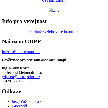
Ústí nad Labem
Info pro veřejnost
Povinně zveřejňované informace
Nařízení GDPR
Informační memorandum
Pověřenec pro ochranu osobních údajů
Ing. Martin Kolář
společnost Metropolnet, a.s.
gdpr-po@metropolnet.cz
+ 420 777 150 317
Odkazy
Bezpečně-online.cz
E-bezpečí