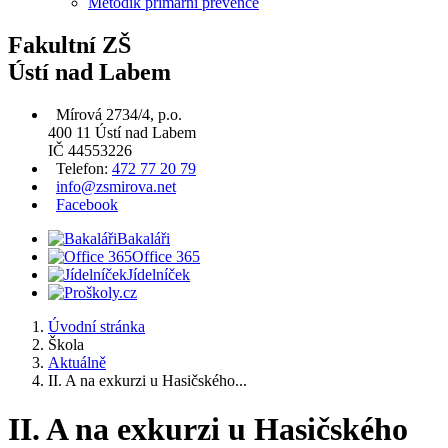
Metodik primární prevence
Fakultní ZŠ
Ústí nad Labem
Mírová 2734/4, p.o.
400 11 Ústí nad Labem
IČ 44553226
Telefon:
472 77 20 79
info@zsmirova.net
Facebook
Bakaláři
Office 365
Jídelníček
Úvodní stránka
Škola
Aktuálně
II. A na exkurzi u Hasičského...
II. A na exkurzi u Hasičského