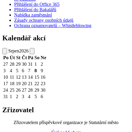
Přihlášení do Office 365
Přihlášení do Bakalářů
Nabídka zaměstnání
Zásady ochrany osobních údajů
Ochrana oznamovatelů – Whistleblowing
Kalendář akcí
Srpen
2026
Po
Út
St
Čt
Pá
So
Ne
27
28
29
30
31
1
2
3
4
5
6
7
8
9
10
11
12
13
14
15
16
17
18
19
20
21
22
23
24
25
26
27
28
29
30
31
1
2
3
4
5
6
Zřizovatel
Zřizovatelem příspěvkové organizace je Statutární město