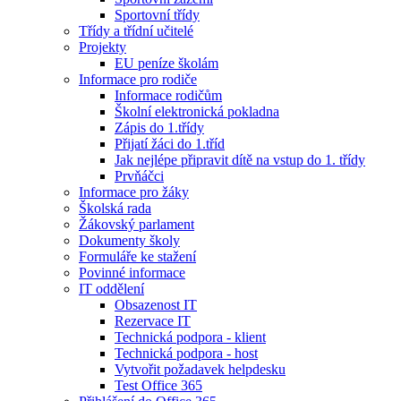
Sportovní třídy
Třídy a třídní učitelé
Projekty
EU peníze školám
Informace pro rodiče
Informace rodičům
Školní elektronická pokladna
Zápis do 1.třídy
Přijatí žáci do 1.tříd
Jak nejlépe připravit dítě na vstup do 1. třídy
Prvňáčci
Informace pro žáky
Školská rada
Žákovský parlament
Dokumenty školy
Formuláře ke stažení
Povinné informace
IT oddělení
Obsazenost IT
Rezervace IT
Technická podpora - klient
Technická podpora - host
Vytvořit požadavek helpdesku
Test Office 365