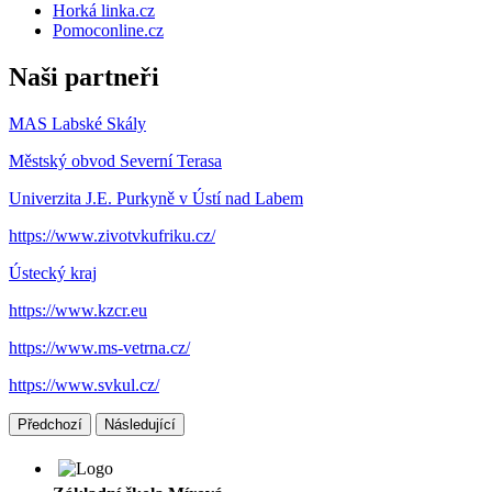
Horká linka.cz
Pomoconline.cz
Naši partneři
MAS Labské Skály
Městský obvod Severní Terasa
Univerzita J.E. Purkyně v Ústí nad Labem
https://www.zivotvkufriku.cz/
Ústecký kraj
https://www.kzcr.eu
https://www.ms-vetrna.cz/
https://www.svkul.cz/
Předchozí
Následující