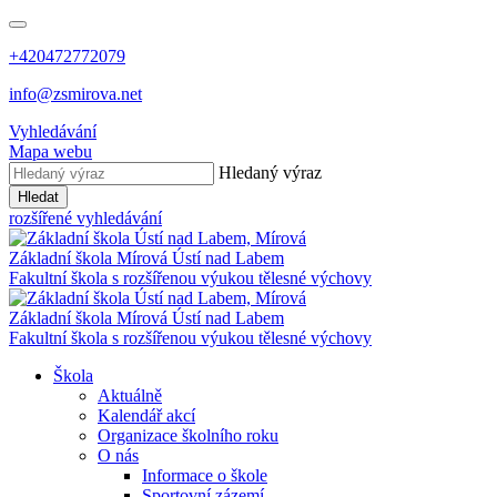
+420472772079
info@zsmirova.net
Vyhledávání
Mapa webu
Hledaný výraz
Hledat
rozšířené vyhledávání
Základní škola
Mírová
Ústí nad Labem
Fakultní škola s rozšířenou výukou tělesné výchovy
Základní škola
Mírová
Ústí nad Labem
Fakultní škola s rozšířenou výukou tělesné výchovy
Škola
Aktuálně
Kalendář akcí
Organizace školního roku
O nás
Informace o škole
Sportovní zázemí