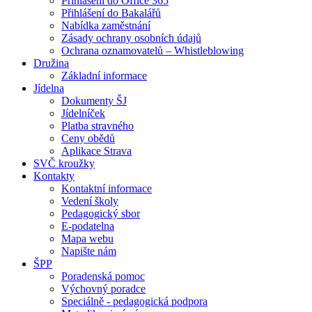
Přihlášení do Office 365
Přihlášení do Bakalářů
Nabídka zaměstnání
Zásady ochrany osobních údajů
Ochrana oznamovatelů – Whistleblowing
Družina
Základní informace
Jídelna
Dokumenty ŠJ
Jídelníček
Platba stravného
Ceny obědů
Aplikace Strava
SVČ kroužky
Kontakty
Kontaktní informace
Vedení školy
Pedagogický sbor
E-podatelna
Mapa webu
Napište nám
ŠPP
Poradenská pomoc
Výchovný poradce
Speciálně - pedagogická podpora