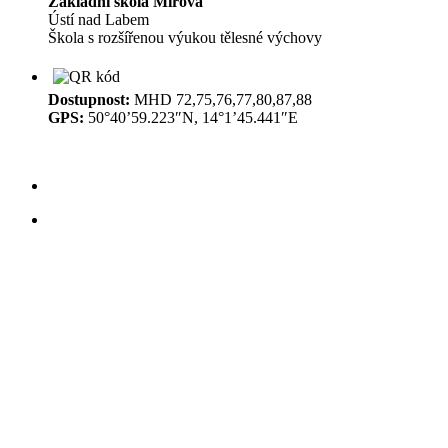
Základní škola Mírová
Ústí nad Labem
Škola s rozšířenou výukou tělesné výchovy
Dostupnost:
MHD 72,75,76,77,80,87,88
GPS:
50°40’59.223″N, 14°1’45.441″E