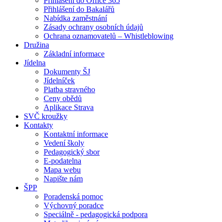
Přihlášení do Office 365
Přihlášení do Bakalářů
Nabídka zaměstnání
Zásady ochrany osobních údajů
Ochrana oznamovatelů – Whistleblowing
Družina
Základní informace
Jídelna
Dokumenty ŠJ
Jídelníček
Platba stravného
Ceny obědů
Aplikace Strava
SVČ kroužky
Kontakty
Kontaktní informace
Vedení školy
Pedagogický sbor
E-podatelna
Mapa webu
Napište nám
ŠPP
Poradenská pomoc
Výchovný poradce
Speciálně - pedagogická podpora