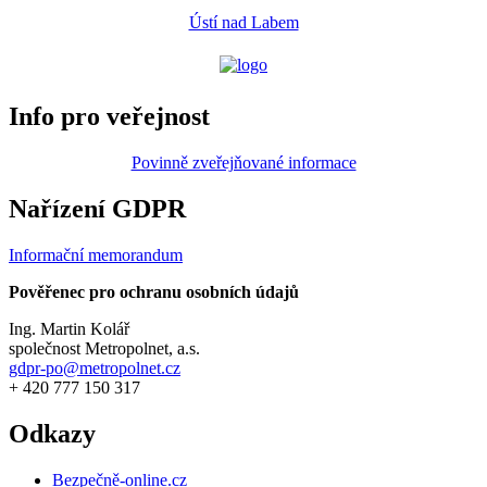
Ústí nad Labem
Info pro veřejnost
Povinně zveřejňované informace
Nařízení GDPR
Informační memorandum
Pověřenec pro ochranu osobních údajů
Ing. Martin Kolář
společnost Metropolnet, a.s.
gdpr-po@metropolnet.cz
+ 420 777 150 317
Odkazy
Bezpečně-online.cz