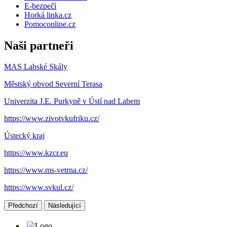
E-bezpečí
Horká linka.cz
Pomoconline.cz
Naši partneři
MAS Labské Skály
Městský obvod Severní Terasa
Univerzita J.E. Purkyně v Ústí nad Labem
https://www.zivotvkufriku.cz/
Ústecký kraj
https://www.kzcr.eu
https://www.ms-vetrna.cz/
https://www.svkul.cz/
Předchozí
Následující