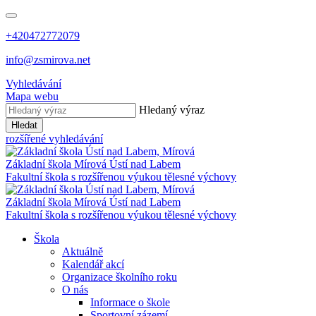
+420472772079
info@zsmirova.net
Vyhledávání
Mapa webu
Hledaný výraz
Hledat
rozšířené vyhledávání
Základní škola
Mírová
Ústí nad Labem
Fakultní škola s rozšířenou výukou tělesné výchovy
Základní škola
Mírová
Ústí nad Labem
Fakultní škola s rozšířenou výukou tělesné výchovy
Škola
Aktuálně
Kalendář akcí
Organizace školního roku
O nás
Informace o škole
Sportovní zázemí