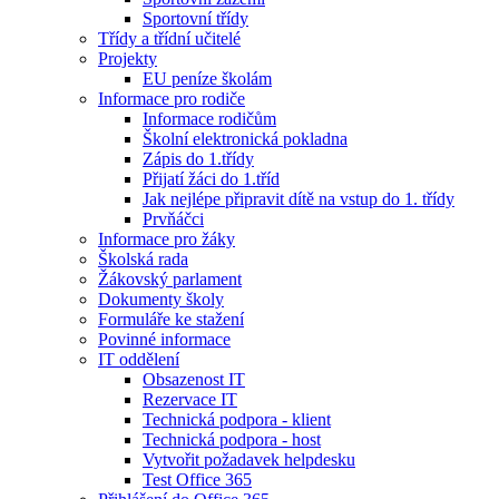
Sportovní třídy
Třídy a třídní učitelé
Projekty
EU peníze školám
Informace pro rodiče
Informace rodičům
Školní elektronická pokladna
Zápis do 1.třídy
Přijatí žáci do 1.tříd
Jak nejlépe připravit dítě na vstup do 1. třídy
Prvňáčci
Informace pro žáky
Školská rada
Žákovský parlament
Dokumenty školy
Formuláře ke stažení
Povinné informace
IT oddělení
Obsazenost IT
Rezervace IT
Technická podpora - klient
Technická podpora - host
Vytvořit požadavek helpdesku
Test Office 365