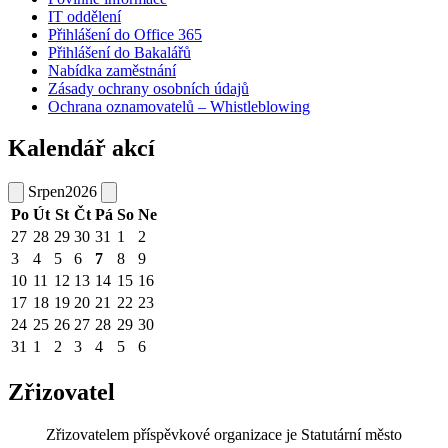
IT oddělení
Přihlášení do Office 365
Přihlášení do Bakalářů
Nabídka zaměstnání
Zásady ochrany osobních údajů
Ochrana oznamovatelů – Whistleblowing
Kalendář akcí
Srpen
2026
Po
Út
St
Čt
Pá
So
Ne
27
28
29
30
31
1
2
3
4
5
6
7
8
9
10
11
12
13
14
15
16
17
18
19
20
21
22
23
24
25
26
27
28
29
30
31
1
2
3
4
5
6
Zřizovatel
Zřizovatelem příspěvkové organizace je Statutární město