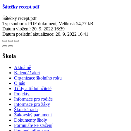
Šátečky recept.pdf
Šátečky recept.pdf
Typ souboru: PDF dokument, Velikost: 54,77 kB
Datum vložení:
20. 9. 2022 16:39
Datum poslední aktualizace:
20. 9. 2022 16:41
Škola
Aktuálně
Kalendář akcí
Organizace školního roku
O nás
Třídy a třídní učitelé
Projekty
Informace pro rodiče
Informace pro žáky
Školská rada
Žákovský parlament
Dokumenty školy
Formuláře ke stažení
Povinné informace