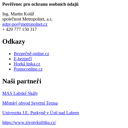
Pověřenec pro ochranu osobních údajů
Ing. Martin Kolář
společnost Metropolnet, a.s.
gdpr-po@metropolnet.cz
+ 420 777 150 317
Odkazy
Bezpečně-online.cz
E-bezpečí
Horká linka.cz
Pomoconline.cz
Naši partneři
MAS Labské Skály
Městský obvod Severní Terasa
Univerzita J.E. Purkyně v Ústí nad Labem
https://www.zivotvkufriku.cz/