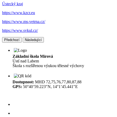
Ústecký kraj
https://www.kzcr.eu
https://www.ms-vetrna.cz/
https://www.svkul.cz/
Předchozí
Následující
Základní škola Mírová
Ústí nad Labem
Škola s rozšířenou výukou tělesné výchovy
Dostupnost:
MHD 72,75,76,77,80,87,88
GPS:
50°40’59.223″N, 14°1’45.441″E