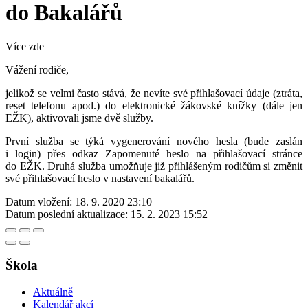
do Bakalářů
Více zde
Vážení rodiče,
jelikož se velmi často stává, že nevíte své přihlašovací údaje (ztráta,
reset telefonu apod.) do elektronické žákovské knížky (dále jen
EŽK), aktivovali jsme dvě služby.
První služba se týká vygenerování nového hesla (bude zaslán
i login) přes odkaz Zapomenuté heslo na přihlašovací stránce
do EŽK. Druhá služba umožňuje již přihlášeným rodičům si změnit
své přihlašovací heslo v nastavení bakalářů.
Datum vložení:
18. 9. 2020 23:10
Datum poslední aktualizace:
15. 2. 2023 15:52
Škola
Aktuálně
Kalendář akcí