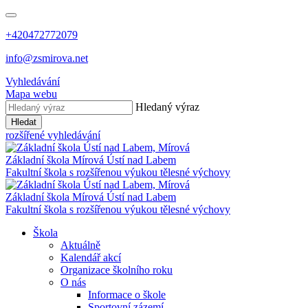
+420472772079
info@zsmirova.net
Vyhledávání
Mapa webu
Hledaný výraz
Hledat
rozšířené vyhledávání
Základní škola
Mírová
Ústí nad Labem
Fakultní škola s rozšířenou výukou tělesné výchovy
Základní škola
Mírová
Ústí nad Labem
Fakultní škola s rozšířenou výukou tělesné výchovy
Škola
Aktuálně
Kalendář akcí
Organizace školního roku
O nás
Informace o škole
Sportovní zázemí