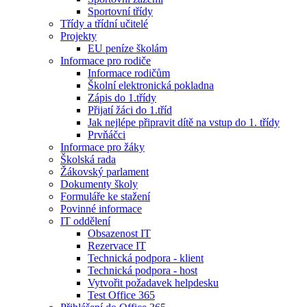
Sportovní třídy
Třídy a třídní učitelé
Projekty
EU peníze školám
Informace pro rodiče
Informace rodičům
Školní elektronická pokladna
Zápis do 1.třídy
Přijatí žáci do 1.tříd
Jak nejlépe připravit dítě na vstup do 1. třídy
Prvňáčci
Informace pro žáky
Školská rada
Žákovský parlament
Dokumenty školy
Formuláře ke stažení
Povinné informace
IT oddělení
Obsazenost IT
Rezervace IT
Technická podpora - klient
Technická podpora - host
Vytvořit požadavek helpdesku
Test Office 365