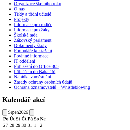
Organizace školního roku
O nás
Třídy a třídní učitelé
Projekty
Informace pro rodiče
Informace pro žáky
Školská rada
Žákovský parlament
Dokumenty školy
Formuláře ke stažení
Povinné informace
IT oddělení
Přihlášení do Office 365
Přihlášení do Bakalářů
Nabídka zaměstnání
Zásady ochrany osobních údajů
Ochrana oznamovatelů – Whistleblowing
Kalendář akcí
Srpen
2026
Po
Út
St
Čt
Pá
So
Ne
27
28
29
30
31
1
2