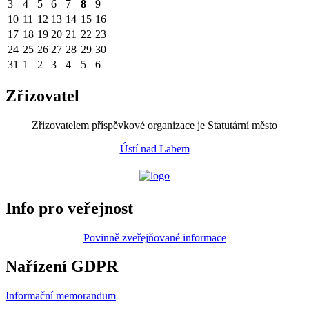
3
4
5
6
7
8
9
10
11
12
13
14
15
16
17
18
19
20
21
22
23
24
25
26
27
28
29
30
31
1
2
3
4
5
6
Zřizovatel
Zřizovatelem příspěvkové organizace je Statutární město
Ústí nad Labem
Info pro veřejnost
Povinně zveřejňované informace
Nařízení GDPR
Informační memorandum