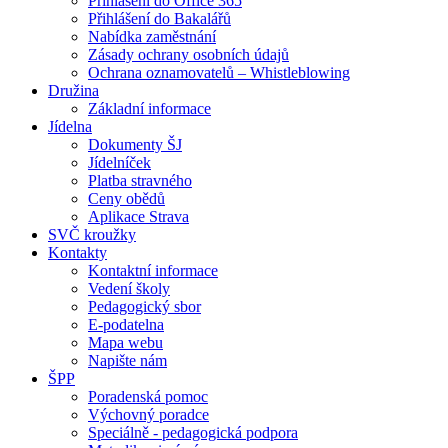
Přihlášení do Office 365
Přihlášení do Bakalářů
Nabídka zaměstnání
Zásady ochrany osobních údajů
Ochrana oznamovatelů – Whistleblowing
Družina
Základní informace
Jídelna
Dokumenty ŠJ
Jídelníček
Platba stravného
Ceny obědů
Aplikace Strava
SVČ kroužky
Kontakty
Kontaktní informace
Vedení školy
Pedagogický sbor
E-podatelna
Mapa webu
Napište nám
ŠPP
Poradenská pomoc
Výchovný poradce
Speciálně - pedagogická podpora