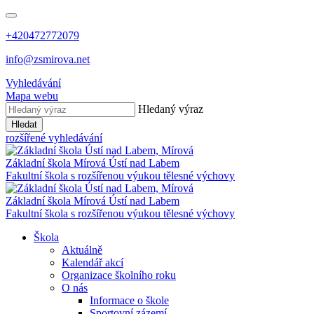
+420472772079
info@zsmirova.net
Vyhledávání
Mapa webu
Hledaný výraz
Hledat
rozšířené vyhledávání
Základní škola
Mírová
Ústí nad Labem
Fakultní škola s rozšířenou výukou tělesné výchovy
Základní škola
Mírová
Ústí nad Labem
Fakultní škola s rozšířenou výukou tělesné výchovy
Škola
Aktuálně
Kalendář akcí
Organizace školního roku
O nás
Informace o škole
Sportovní zázemí