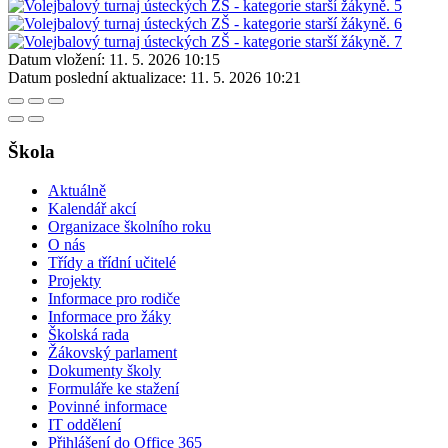
Datum vložení:
11. 5. 2026 10:15
Datum poslední aktualizace:
11. 5. 2026 10:21
Škola
Aktuálně
Kalendář akcí
Organizace školního roku
O nás
Třídy a třídní učitelé
Projekty
Informace pro rodiče
Informace pro žáky
Školská rada
Žákovský parlament
Dokumenty školy
Formuláře ke stažení
Povinné informace
IT oddělení
Přihlášení do Office 365