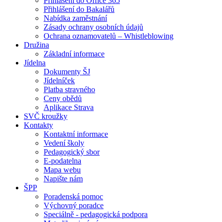
Přihlášení do Office 365
Přihlášení do Bakalářů
Nabídka zaměstnání
Zásady ochrany osobních údajů
Ochrana oznamovatelů – Whistleblowing
Družina
Základní informace
Jídelna
Dokumenty ŠJ
Jídelníček
Platba stravného
Ceny obědů
Aplikace Strava
SVČ kroužky
Kontakty
Kontaktní informace
Vedení školy
Pedagogický sbor
E-podatelna
Mapa webu
Napište nám
ŠPP
Poradenská pomoc
Výchovný poradce
Speciálně - pedagogická podpora