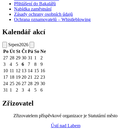
Přihlášení do Bakalářů
Nabídka zaměstnání
Zásady ochrany osobních údajů
Ochrana oznamovatelů – Whistleblowing
Kalendář akcí
Srpen
2026
Po
Út
St
Čt
Pá
So
Ne
27
28
29
30
31
1
2
3
4
5
6
7
8
9
10
11
12
13
14
15
16
17
18
19
20
21
22
23
24
25
26
27
28
29
30
31
1
2
3
4
5
6
Zřizovatel
Zřizovatelem příspěvkové organizace je Statutární město
Ústí nad Labem