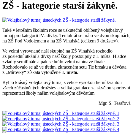
ZŠ - kategorie starší žákyně.
Také v letošním školním roce se uskutečnil oblíbený volejbalový
turnaj pro kategorii IV- dívky. Tentokrát se hrálo ve dvou skupinách,
na ZŠ Pod Vodojemem a na ZŠ Vinařská (celkem 9 družstev).
Ve velmi vyrovnané naší skupině na ZŠ Vinařská rozhodlo
až poslední utkání a dívky naší školy postoupily z 1. místa. Hladce
zvládly semifinále a pak se hrálo velmi napínavé finále.
Rozhodovalo se až ve třetím, zkráceném setu Tie breaku a děvčata
z „Mírovky“ získala vytoužené
1. místo.
Byl to krásný volejbalový turnaj s velice vysokou herní kvalitou
všech zúčastněných družstev a veliká gratulace za skvělou sportovní
reprezentaci školy našim volejbalovým děvčatům.
Mgr. S. Tesařová