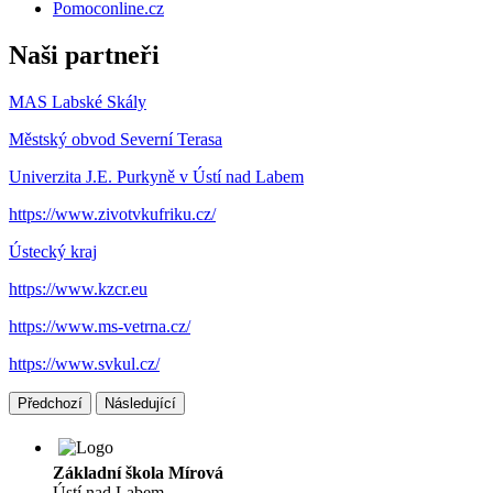
Pomoconline.cz
Naši partneři
MAS Labské Skály
Městský obvod Severní Terasa
Univerzita J.E. Purkyně v Ústí nad Labem
https://www.zivotvkufriku.cz/
Ústecký kraj
https://www.kzcr.eu
https://www.ms-vetrna.cz/
https://www.svkul.cz/
Předchozí
Následující
Základní škola Mírová
Ústí nad Labem