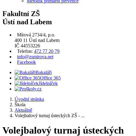
Metodik primární prevence
Fakultní ZŠ
Ústí nad Labem
Mírová 2734/4, p.o.
400 11 Ústí nad Labem
IČ 44553226
Telefon:
472 77 20 79
info@zsmirova.net
Facebook
Bakaláři
Office 365
Jídelníček
Úvodní stránka
Škola
Aktuálně
Volejbalový turnaj ústeckých ZŠ - ...
Volejbalový turnaj ústeckých