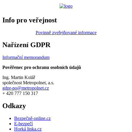
Info pro veřejnost
Povinně zveřejňované informace
Nařízení GDPR
Informační memorandum
Pověřenec pro ochranu osobních údajů
Ing. Martin Kolář
společnost Metropolnet, a.s.
gdpr-po@metropolnet.cz
+ 420 777 150 317
Odkazy
Bezpečně-online.cz
E-bezpečí
Horká linka.cz