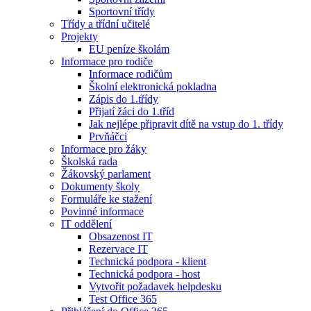
Sportovní třídy
Třídy a třídní učitelé
Projekty
EU peníze školám
Informace pro rodiče
Informace rodičům
Školní elektronická pokladna
Zápis do 1.třídy
Přijatí žáci do 1.tříd
Jak nejlépe připravit dítě na vstup do 1. třídy
Prvňáčci
Informace pro žáky
Školská rada
Žákovský parlament
Dokumenty školy
Formuláře ke stažení
Povinné informace
IT oddělení
Obsazenost IT
Rezervace IT
Technická podpora - klient
Technická podpora - host
Vytvořit požadavek helpdesku
Test Office 365