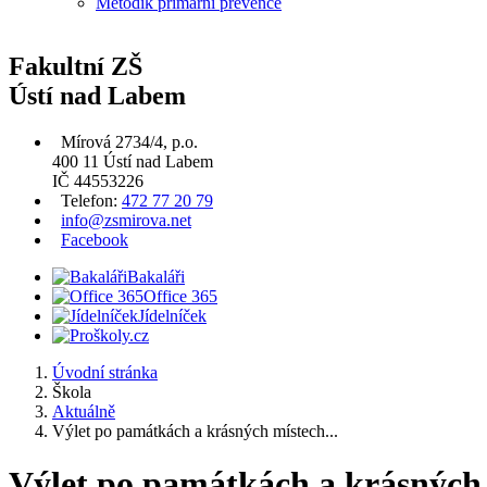
Metodik primární prevence
Fakultní ZŠ
Ústí nad Labem
Mírová 2734/4, p.o.
400 11 Ústí nad Labem
IČ 44553226
Telefon:
472 77 20 79
info@zsmirova.net
Facebook
Bakaláři
Office 365
Jídelníček
Úvodní stránka
Škola
Aktuálně
Výlet po památkách a krásných místech...
Výlet po památkách a krásných