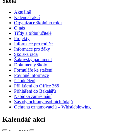
Škola
Aktuálně
Kalendář akcí
Organizace školního roku
O nás
Třídy a třídní učitelé
Projekty
Informace pro rodiče
Informace pro žáky
Školská rada
Žákovský parlament
Dokumenty školy
Formuláře ke stažení
Povinné informace
IT oddělení
Přihlášení do Office 365
Přihlášení do Bakalářů
Nabídka zaměstnání
Zásady ochrany osobních údajů
Ochrana oznamovatelů – Whistleblowing
Kalendář akcí