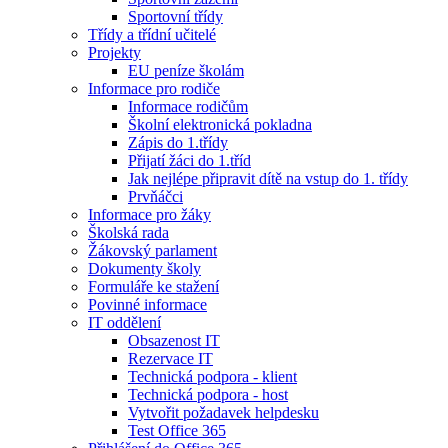
Sportovní třídy
Třídy a třídní učitelé
Projekty
EU peníze školám
Informace pro rodiče
Informace rodičům
Školní elektronická pokladna
Zápis do 1.třídy
Přijatí žáci do 1.tříd
Jak nejlépe připravit dítě na vstup do 1. třídy
Prvňáčci
Informace pro žáky
Školská rada
Žákovský parlament
Dokumenty školy
Formuláře ke stažení
Povinné informace
IT oddělení
Obsazenost IT
Rezervace IT
Technická podpora - klient
Technická podpora - host
Vytvořit požadavek helpdesku
Test Office 365