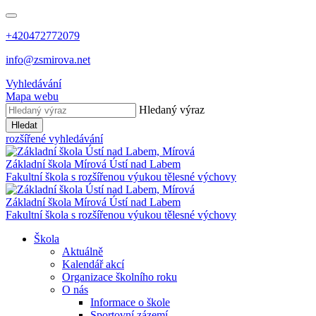
+420472772079
info@zsmirova.net
Vyhledávání
Mapa webu
Hledaný výraz
Hledat
rozšířené vyhledávání
Základní škola
Mírová
Ústí nad Labem
Fakultní škola s rozšířenou výukou tělesné výchovy
Základní škola
Mírová
Ústí nad Labem
Fakultní škola s rozšířenou výukou tělesné výchovy
Škola
Aktuálně
Kalendář akcí
Organizace školního roku
O nás
Informace o škole
Sportovní zázemí