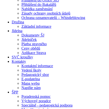
Přihlášení do Office 365
Přihlášení do Bakalářů
Nabídka zaměstnání
Zásady ochrany osobních údajů
Ochrana oznamovatelů – Whistleblowing
Družina
Základní informace
Jídelna
Dokumenty ŠJ
Jídelníček
Platba stravného
Ceny obědů
Aplikace Strava
SVČ kroužky
Kontakty
Kontaktní informace
Vedení školy
Pedagogický sbor
E-podatelna
Mapa webu
Napište nám
ŠPP
Poradenská pomoc
Výchovný poradce
Speciálně - pedagogická podpora