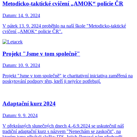
Metodicko-taktické cvičení „AMOK“ policie ČR
Datum:
14. 9. 2024
V pátek 13. 9. 2024 proběhlo na naší škole "Metodicko-taktické
cvičení „AMOK“ policie ČR".
Projekt "Jsme v tom společně"
Datum:
10. 9. 2024
Projekt "Jsme v tom společně" je charitativní iniciativa zaměřená na
poskytování podpory těm, kteří ji nejvíce potřebují.
Adaptační kurz 2024
Datum:
9. 9. 2024
V překrásných slunečných dnech 4.-6.9.2024 se uskutečnil náš
tradiční adaptační kurz s názvem "Nenechám se zaskočit", na
kterém jsme přivítali složky IZS. Jejich členové nám předvedli