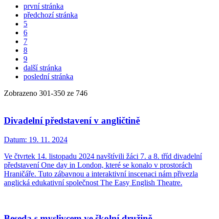
první stránka
předchozí stránka
5
6
7
8
9
další stránka
poslední stránka
Zobrazeno
301
-
350
ze 746
Divadelní představení v angličtině
Datum:
19. 11. 2024
Ve čtvrtek 14. listopadu 2024 navštívili žáci 7. a 8. tříd divadelní
představení One day in London, které se konalo v prostorách
Hraničáře. Tuto zábavnou a interaktivní inscenaci nám přivezla
anglická edukativní společnost The Easy English Theatre.
Beseda s myslivcem ve školní družině