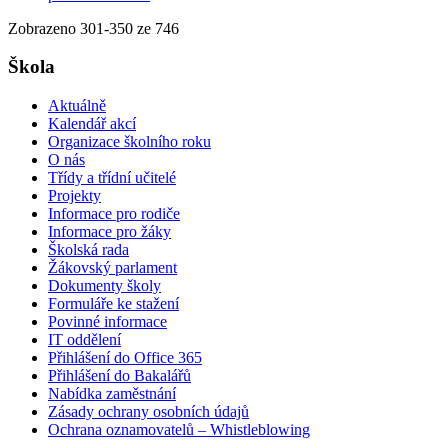
Zobrazeno
301
-
350
ze 746
Škola
Aktuálně
Kalendář akcí
Organizace školního roku
O nás
Třídy a třídní učitelé
Projekty
Informace pro rodiče
Informace pro žáky
Školská rada
Žákovský parlament
Dokumenty školy
Formuláře ke stažení
Povinné informace
IT oddělení
Přihlášení do Office 365
Přihlášení do Bakalářů
Nabídka zaměstnání
Zásady ochrany osobních údajů
Ochrana oznamovatelů – Whistleblowing