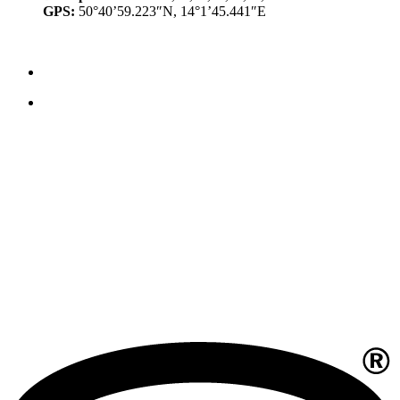
GPS:
50°40’59.223″N, 14°1’45.441″E