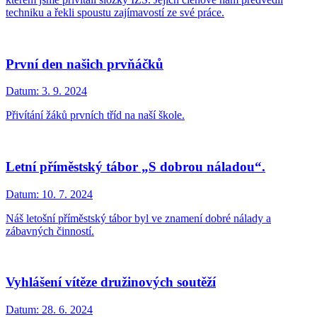
techniku a řekli spoustu zajímavostí ze své práce.
První den našich prvňáčků
Datum:
3. 9. 2024
Přivítání žáků prvních tříd na naší škole.
Letní příměstský tábor „S dobrou náladou“.
Datum:
10. 7. 2024
Náš letošní příměstský tábor byl ve znamení dobré nálady a
zábavných činností.
Vyhlášení vítěze družinových soutěží
Datum:
28. 6. 2024