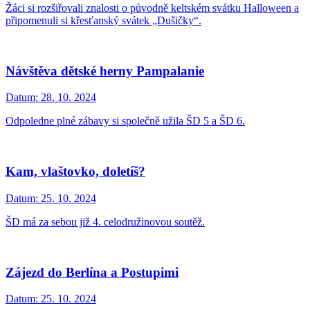
Žáci si rozšiřovali znalosti o původně keltském svátku Halloween a
připomenuli si křesťanský svátek „Dušičky“.
Návštěva dětské herny Pampalanie
Datum:
28. 10. 2024
Odpoledne plné zábavy si společně užila ŠD 5 a ŠD 6.
Kam, vlaštovko, doletíš?
Datum:
25. 10. 2024
ŠD má za sebou již 4. celodružinovou soutěž.
Zájezd do Berlína a Postupimi
Datum:
25. 10. 2024