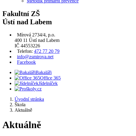
Metodik primární prevence
Fakultní ZŠ
Ústí nad Labem
Mírová 2734/4, p.o.
400 11 Ústí nad Labem
IČ 44553226
Telefon:
472 77 20 79
info@zsmirova.net
Facebook
Bakaláři
Office 365
Jídelníček
Úvodní stránka
Škola
Aktuálně
Aktuálně