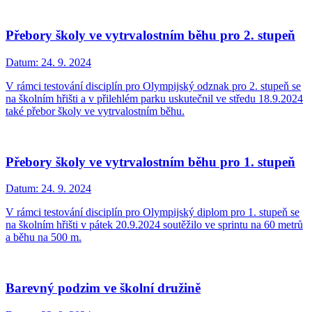
Přebory školy ve vytrvalostním běhu pro 2. stupeň
Datum:
24. 9. 2024
V rámci testování disciplín pro Olympijský odznak pro 2. stupeň se
na školním hřišti a v přilehlém parku uskutečnil ve středu 18.9.2024
také přebor školy ve vytrvalostním běhu.
Přebory školy ve vytrvalostním běhu pro 1. stupeň
Datum:
24. 9. 2024
V rámci testování disciplín pro Olympijský diplom pro 1. stupeň se
na školním hřišti v pátek 20.9.2024 soutěžilo ve sprintu na 60 metrů
a běhu na 500 m.
Barevný podzim ve školní družině