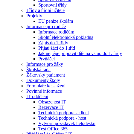
Sportovní třídy
Třídy a třídní učitelé
Projekty
EU peníze školám
Informace pro rodiče
Informace rodičům
Školní elektronická pokladna
Zápis do 1.třídy
Přijatí žáci do 1.tříd
Jak nejlépe připravit dítě na vstup do 1. třídy
Prvňáčci
Informace pro žáky
Školská rada
Žákovský parlament
Dokumenty školy
Formuláře ke stažení
Povinné informace
IT oddělení
Obsazenost IT
Rezervace IT
Technická podpora - klient
Technická podpora - host
Vytvořit požadavek helpdesku
Test Office 365