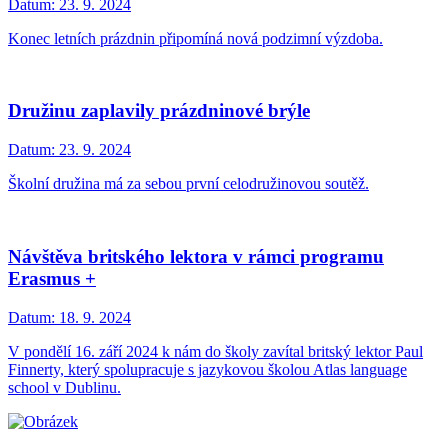
Datum:
23. 9. 2024
Konec letních prázdnin připomíná nová podzimní výzdoba.
Družinu zaplavily prázdninové brýle
Datum:
23. 9. 2024
Školní družina má za sebou první celodružinovou soutěž.
Návštěva britského lektora v rámci programu
Erasmus +
Datum:
18. 9. 2024
V pondělí 16. září 2024 k nám do školy zavítal britský lektor Paul
Finnerty, který spolupracuje s jazykovou školou Atlas language
school v Dublinu.