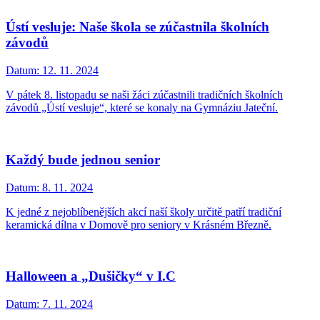
Ústí vesluje: Naše škola se zúčastnila školních
závodů
Datum:
12. 11. 2024
V pátek 8. listopadu se naši žáci zúčastnili tradičních školních
závodů „Ústí vesluje“, které se konaly na Gymnáziu Jateční.
Každý bude jednou senior
Datum:
8. 11. 2024
K jedné z nejoblíbenějších akcí naší školy určitě patří tradiční
keramická dílna v Domově pro seniory v Krásném Březně.
Halloween a „Dušičky“ v I.C
Datum:
7. 11. 2024