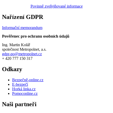
Povinně zveřejňované informace
Nařízení GDPR
Informační memorandum
Pověřenec pro ochranu osobních údajů
Ing. Martin Kolář
společnost Metropolnet, a.s.
gdpr-po@metropolnet.cz
+ 420 777 150 317
Odkazy
Bezpečně-online.cz
E-bezpečí
Horká linka.cz
Pomoconline.cz
Naši partneři