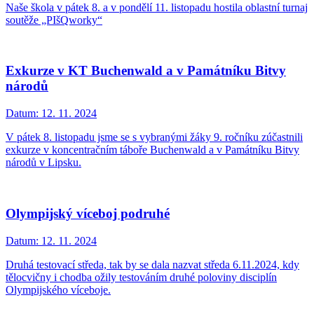
Naše škola v pátek 8. a v pondělí 11. listopadu hostila oblastní turnaj
soutěže „PIšQworky“
Exkurze v KT Buchenwald a v Památníku Bitvy
národů
Datum:
12. 11. 2024
V pátek 8. listopadu jsme se s vybranými žáky 9. ročníku zúčastnili
exkurze v koncentračním táboře Buchenwald a v Památníku Bitvy
národů v Lipsku.
Olympijský víceboj podruhé
Datum:
12. 11. 2024
Druhá testovací středa, tak by se dala nazvat středa 6.11.2024, kdy
tělocvičny i chodba ožily testováním druhé poloviny disciplín
Olympijského víceboje.