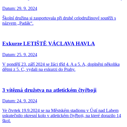
Datum:
29. 9. 2024
Školní družina si zasportovala při druhé celodružinové soutěži s
názvem „Padák“.
Exkurze LETIŠTĚ VÁCLAVA HAVLA
Datum:
25. 9. 2024
V pondělí 23. září 2024 se žáci tříd 4. A a 5. A, doplněni několika
dětmi z 5. C, vydali na exkurzi do Prahy.
3 vítězná družstva na atletickém čtyřboji
Datum:
24. 9. 2024
Ve čtvrtek 19.9.2024 se na Městském stadionu v Ústí nad Labem
uskutečnilo okresní kolo v atletickém čtyřboji, na které dorazilo 14
škol.