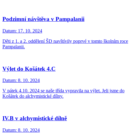
Podzimní návštěva v Pampalanii
Datum:
17. 10. 2024
Děti z 1. a 2. oddělení ŠD navštívily poprvé v tomto školním roce
Pampalanii.
Výlet do Košátek 4.C
Datum:
8. 10. 2024
V pátek 4.10. 2024 se naše třída vypravila na výlet. Jeli jsme do
Košátek do alchymistické dílny.
IV.B v alchymistické dílně
Datum:
8. 10. 2024