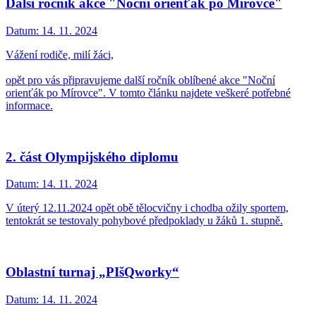
Další ročník akce "Noční orienťák po Mírovce"
Datum:
14. 11. 2024
Vážení rodiče, milí žáci,
opět pro vás připravujeme další ročník oblíbené akce "Noční
orienťák po Mírovce". V tomto článku najdete veškeré potřebné
informace.
2. část Olympijského diplomu
Datum:
14. 11. 2024
V úterý 12.11.2024 opět obě tělocvičny i chodba ožily sportem,
tentokrát se testovaly pohybové předpoklady u žáků 1. stupně.
Oblastní turnaj „PIšQworky“
Datum:
14. 11. 2024