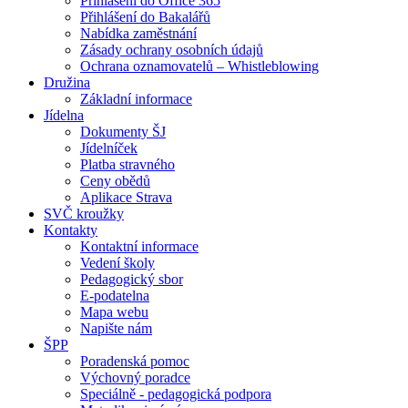
Přihlášení do Office 365
Přihlášení do Bakalářů
Nabídka zaměstnání
Zásady ochrany osobních údajů
Ochrana oznamovatelů – Whistleblowing
Družina
Základní informace
Jídelna
Dokumenty ŠJ
Jídelníček
Platba stravného
Ceny obědů
Aplikace Strava
SVČ kroužky
Kontakty
Kontaktní informace
Vedení školy
Pedagogický sbor
E-podatelna
Mapa webu
Napište nám
ŠPP
Poradenská pomoc
Výchovný poradce
Speciálně - pedagogická podpora