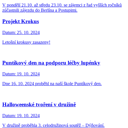
V pondělí 21.10. až středu 23.10. se zájemci z řad vyšších ročníků
zúčastnili zájezdu do Berlína a Postupimi.
Projekt Krokus
Datum:
25. 10. 2024
Letošní krokusy zasazeny!
Puntíkový den na podporu léčby lupénky
Datum:
19. 10. 2024
Dne 16. 10. 2024 proběhl na naší škole Puntíkový den.
Halloweenské tvoření v družině
Datum:
19. 10. 2024
V družině proběhla 3. celodružinová soutěž – Dýňování.