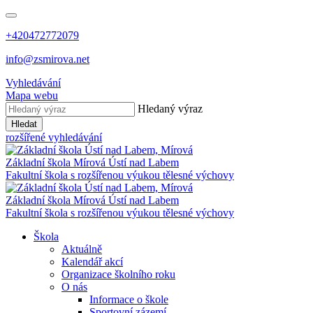
+420472772079
info@zsmirova.net
Vyhledávání
Mapa webu
Hledaný výraz
Hledat
rozšířené vyhledávání
Základní škola
Mírová
Ústí nad Labem
Fakultní škola s rozšířenou výukou tělesné výchovy
Základní škola
Mírová
Ústí nad Labem
Fakultní škola s rozšířenou výukou tělesné výchovy
Škola
Aktuálně
Kalendář akcí
Organizace školního roku
O nás
Informace o škole
Sportovní zázemí