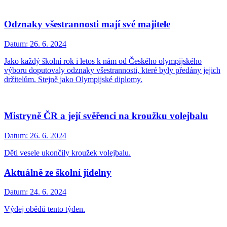
Odznaky všestrannosti mají své majitele
Datum:
26. 6. 2024
Jako každý školní rok i letos k nám od Českého olympijského
výboru doputovaly odznaky všestrannosti, které byly předány jejich
držitelům. Stejně jako Olympijské diplomy.
Mistryně ČR a její svěřenci na kroužku volejbalu
Datum:
26. 6. 2024
Děti vesele ukončily kroužek volejbalu.
Aktuálně ze školní jídelny
Datum:
24. 6. 2024
Výdej obědů tento týden.