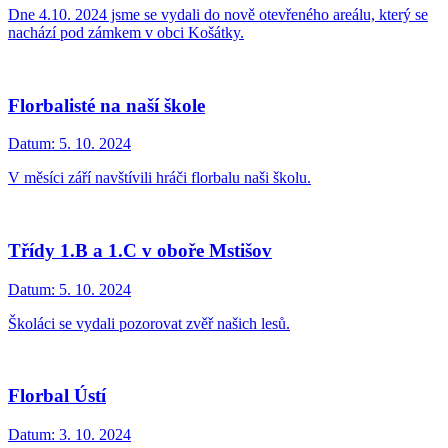
Dne 4.10. 2024 jsme se vydali do nově otevřeného areálu, který se
nachází pod zámkem v obci Košátky.
Florbalisté na naší škole
Datum:
5. 10. 2024
V měsíci září navštívili hráči florbalu naši školu.
Třídy 1.B a 1.C v oboře Mstišov
Datum:
5. 10. 2024
Školáci se vydali pozorovat zvěř našich lesů.
Florbal Ústí
Datum:
3. 10. 2024