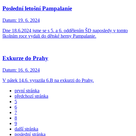
Poslední letošní Pampalanie
Datum:
19. 6. 2024
Dne 18.6.2024 jsme se s 5. a 6. oddělením ŠD naposledy v tomto
školním roce vydali do dětské herny Pampalanie.
Exkurze do Prahy
Datum:
16. 6. 2024
V pátek 14.6. vyrazila 6.B na exkurzi do Prahy.
první stránka
předchozí stránka
5
6
7
8
9
další stránka
poslední stránka