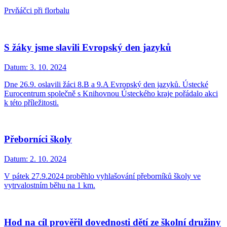
Prvňáčci při florbalu
S žáky jsme slavili Evropský den jazyků
Datum:
3. 10. 2024
Dne 26.9. oslavili žáci 8.B a 9.A Evropský den jazyků. Ústecké
Eurocentrum společně s Knihovnou Ústeckého kraje pořádalo akci
k této příležitosti.
Přeborníci školy
Datum:
2. 10. 2024
V pátek 27.9.2024 proběhlo vyhlašování přeborníků školy ve
vytrvalostním běhu na 1 km.
Hod na cíl prověřil dovednosti dětí ze školní družiny