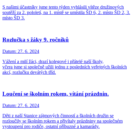
S našimi účastníky jsme tento týden vyhlásili vítěze družinových
soutěží za 2. pololetí, na 1. místě se umístila ŠD 6, 2. místo ŠD 2, 3.
místo ŠD 3.
Rozlučka s žáky 9. ročníků
Datum:
27. 6. 2024
Vážení a milí žáci, drazí kolegové i přátelé naší školy,
včera jsme si společně užili jednu z posledních veřejných školních
akcí, rozlučku devátých tříd.
Loučení se školním rokem, vítání prázdnin.
Datum:
27. 6. 2024
Děti z naší Stanice zájmových činností a školních družin se
rozloučily se školním rokem a přivítaly prázdniny na společném
vystoupení pro rodiče, ostatní příbuzné a kamarády.