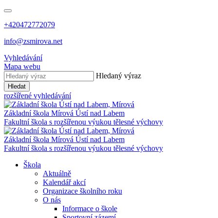
+420472772079
info@zsmirova.net
Vyhledávání
Mapa webu
Hledaný výraz
Hledat
rozšířené vyhledávání
Základní škola
Mírová
Ústí nad Labem
Fakultní škola s rozšířenou výukou tělesné výchovy
Základní škola
Mírová
Ústí nad Labem
Fakultní škola s rozšířenou výukou tělesné výchovy
Škola
Aktuálně
Kalendář akcí
Organizace školního roku
O nás
Informace o škole
Sportovní zázemí