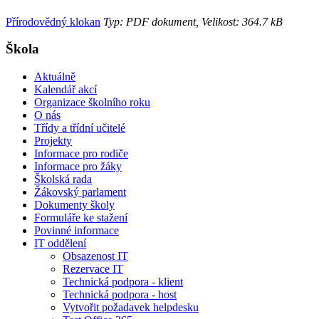
Přírodovědný klokan
Typ: PDF dokument, Velikost: 364.7 kB
Škola
Aktuálně
Kalendář akcí
Organizace školního roku
O nás
Třídy a třídní učitelé
Projekty
Informace pro rodiče
Informace pro žáky
Školská rada
Žákovský parlament
Dokumenty školy
Formuláře ke stažení
Povinné informace
IT oddělení
Obsazenost IT
Rezervace IT
Technická podpora - klient
Technická podpora - host
Vytvořit požadavek helpdesku