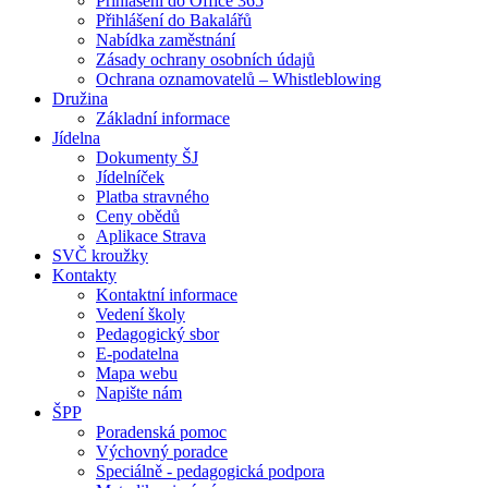
Přihlášení do Office 365
Přihlášení do Bakalářů
Nabídka zaměstnání
Zásady ochrany osobních údajů
Ochrana oznamovatelů – Whistleblowing
Družina
Základní informace
Jídelna
Dokumenty ŠJ
Jídelníček
Platba stravného
Ceny obědů
Aplikace Strava
SVČ kroužky
Kontakty
Kontaktní informace
Vedení školy
Pedagogický sbor
E-podatelna
Mapa webu
Napište nám
ŠPP
Poradenská pomoc
Výchovný poradce
Speciálně - pedagogická podpora