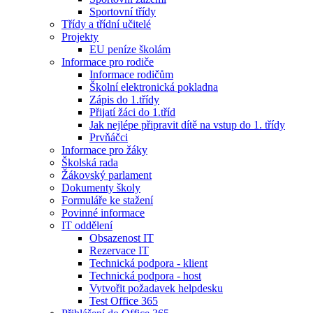
Sportovní třídy
Třídy a třídní učitelé
Projekty
EU peníze školám
Informace pro rodiče
Informace rodičům
Školní elektronická pokladna
Zápis do 1.třídy
Přijatí žáci do 1.tříd
Jak nejlépe připravit dítě na vstup do 1. třídy
Prvňáčci
Informace pro žáky
Školská rada
Žákovský parlament
Dokumenty školy
Formuláře ke stažení
Povinné informace
IT oddělení
Obsazenost IT
Rezervace IT
Technická podpora - klient
Technická podpora - host
Vytvořit požadavek helpdesku
Test Office 365