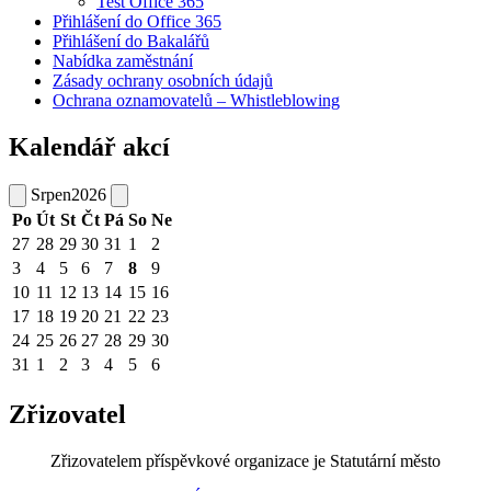
Test Office 365
Přihlášení do Office 365
Přihlášení do Bakalářů
Nabídka zaměstnání
Zásady ochrany osobních údajů
Ochrana oznamovatelů – Whistleblowing
Kalendář akcí
Srpen
2026
Po
Út
St
Čt
Pá
So
Ne
27
28
29
30
31
1
2
3
4
5
6
7
8
9
10
11
12
13
14
15
16
17
18
19
20
21
22
23
24
25
26
27
28
29
30
31
1
2
3
4
5
6
Zřizovatel
Zřizovatelem příspěvkové organizace je Statutární město