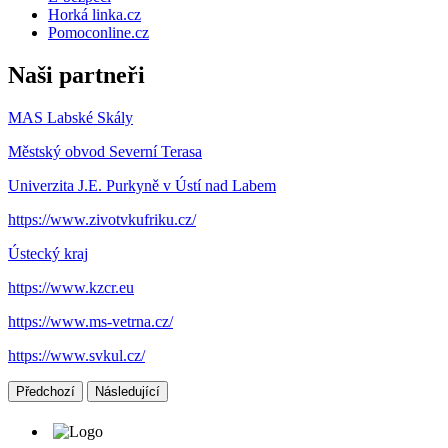
Horká linka.cz
Pomoconline.cz
Naši partneři
MAS Labské Skály
Městský obvod Severní Terasa
Univerzita J.E. Purkyně v Ústí nad Labem
https://www.zivotvkufriku.cz/
Ústecký kraj
https://www.kzcr.eu
https://www.ms-vetrna.cz/
https://www.svkul.cz/
Předchozí
Následující